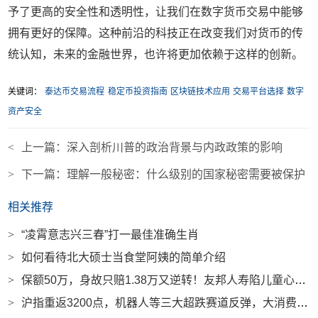
予了更高的安全性和透明性，让我们在数字货币交易中能够
拥有更好的保障。这种前沿的科技正在改变我们对货币的传
统认知，未来的金融世界，也许将更加依赖于这样的创新。
关键词：
泰达币交易流程
稳定币投资指南
区块链技术应用
交易平台选择
数字
资产安全
<
上一篇：
深入剖析川普的政治背景与内政政策的影响
>
下一篇：
理解一般秘密：什么级别的国家秘密需要被保护
相关推荐
>
“凌霄意志兴三春”打一最佳准确生肖
>
如何看待北大硕士当食堂阿姨的简单介绍
>
保额50万，身故只赔1.38万又逆转！友邦人寿陷儿童心肌炎“拒赔风波”，谁在抬高理赔门槛？｜界面金融315|界面新闻
>
沪指重返3200点，机器人等三大超跌赛道反弹，大消费概念领涨|界面新闻