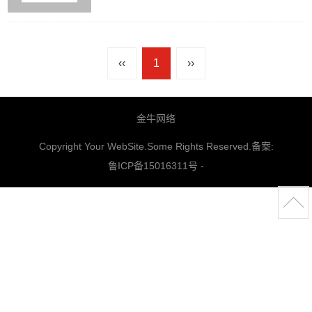
‹‹
1
››
金牛网络
Copyright Your WebSite.Some Rights Reserved.备案:
鲁ICP备15016311号
-