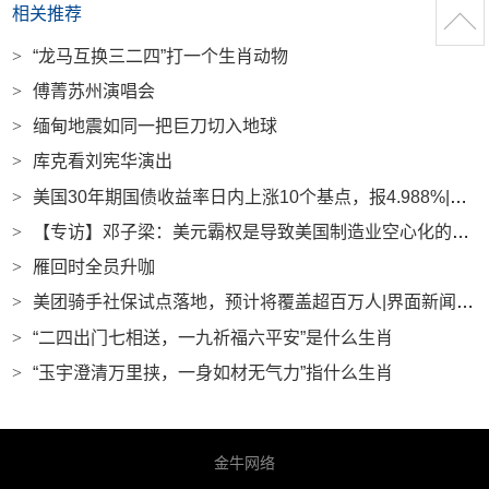
相关推荐
>
“龙马互换三二四”打一个生肖动物
>
傅菁苏州演唱会
>
缅甸地震如同一把巨刀切入地球
>
库克看刘宪华演出
>
美国30年期国债收益率日内上涨10个基点，报4.988%|界面新闻 · 快讯
>
【专访】邓子梁：美元霸权是导致美国制造业空心化的深层原因|界面新闻
>
雁回时全员升咖
>
美团骑手社保试点落地，预计将覆盖超百万人|界面新闻 · 科技
>
“二四出门七相送，一九祈福六平安”是什么生肖
>
“玉宇澄清万里挟，一身如材无气力”指什么生肖
金牛网络