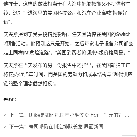
他抨击，这样的做法相当于在大海中把船掀翻又不提供救生
筏，还对掉进海里的美国科技公司和汽车企业高喊“祝你好
运”。
艾夫斯提到了受关税措施影响，任天堂暂停在美国的Switch
2预售活动。他预测这只是开始，之后每家电子设备公司都会
走上同样的“危险道路”，“美国消费者将迎来5级价格风暴。”
艾夫斯在当天发布的另一份报告中还指出，在美国新建工厂
将花费4到5年时间，而美国的劳动力和成本结构与“现代供应
链的整个理念截然相反”。
关键词：
<
上一篇：
Ulike是如何把国产脱毛仪卖上近三千元的？|界面新闻 · 时尚
>
下一篇：
寿司郎仍在制造排队长龙|界面新闻