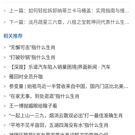
<
上一篇：
如何轻松拆卸纳蒂兰卡马桶盖：实用指南与维护技巧
>
下一篇：
淡月疏星三六章，八极之宝乾坤问代表什么生肖的简单介绍
相关推荐
>
“无懈可击”指什么生肖
>
“打破砂锅”指什么生肖
>
【深度】乐道汽车陷入销量困境|界面新闻 · 汽车
>
雁回时全员升咖
>
参变量 | 始祖鸟近一半营收来自中国，国内门店比北美更赚钱|界面新闻
>
“在家无事，到处逛逛”指什么生肖
>
王一博抛媚眼给瞎子看
>
“一起上山一三九，烟消云散双必出”打一最佳准确生肖
>
“平地不见半亩田，五湖四海没有水”指什么生肖