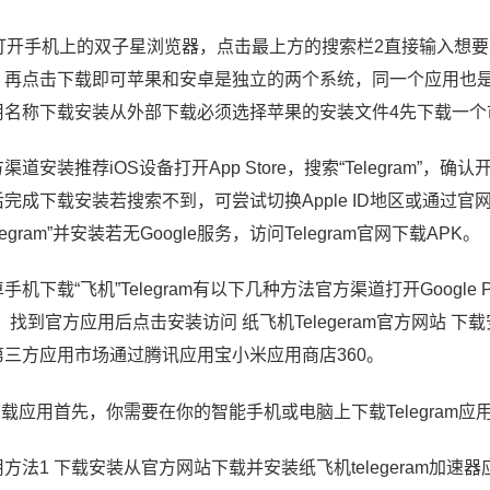
1打开手机上的双子星浏览器，点击最上方的搜索栏2直接输入想
，再点击下载即可苹果和安卓是独立的两个系统，同一个应用也是不通
用名称下载安装从外部下载必须选择苹果的安装文件4先下载一个
渠道安装推荐iOS设备打开App Store，搜索“Telegram”，确认开发商
后完成下载安装若搜索不到，可尝试切换Apple ID地区或通过官网引导下
elegram”并安装若无Google服务，访问Telegram官网下载APK。
手机下载“飞机”Telegram有以下几种方法官方渠道打开Google Play
，找到官方应用后点击安装访问 纸飞机Telegeram官方网站 
第三方应用市场通过腾讯应用宝小米应用商店360。
 下载应用首先，你需要在你的智能手机或电脑上下载Telegram
用方法1 下载安装从官方网站下载并安装纸飞机telegeram加