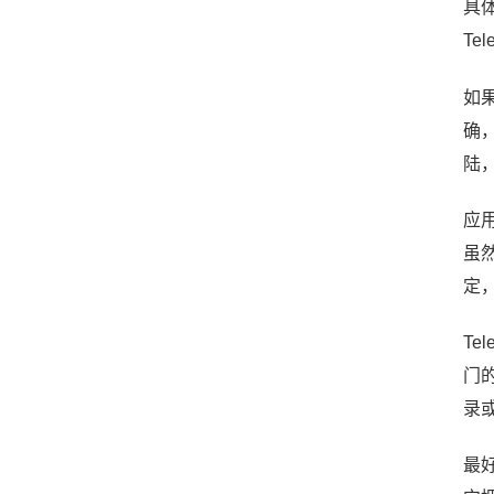
具体
Te
如
确
陆
应
虽
定
T
门
录
最好