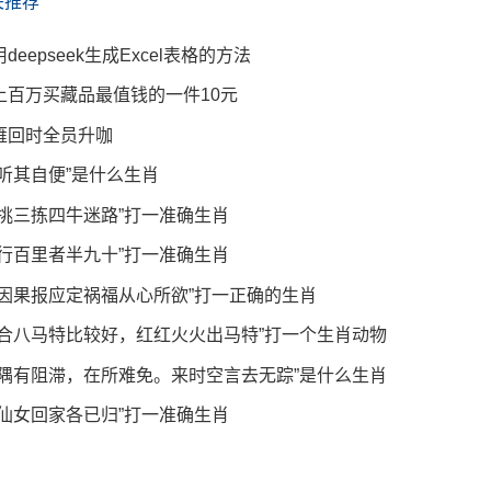
关推荐
用deepseek生成Excel表格的方法
上百万买藏品最值钱的一件10元
雁回时全员升咖
“听其自便”是什么生肖
“挑三拣四牛迷路”打一准确生肖
“行百里者半九十”打一准确生肖
“因果报应定祸福从心所欲”打一正确的生肖
“合八马特比较好，红红火火出马特”打一个生肖动物
“隅有阻滞，在所难免。来时空言去无踪”是什么生肖
“仙女回家各已归”打一准确生肖