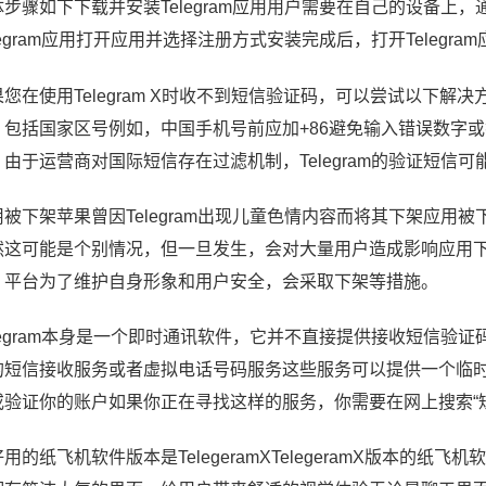
步骤如下下载并安装Telegram应用用户需要在自己的设备上，通
legram应用打开应用并选择注册方式安装完成后，打开Telegr
果您在使用Telegram X时收不到短信验证码，可以尝试以下
，包括国家区号例如，中国手机号前应加+86避免输入错误数字
，由于运营商对国际短信存在过滤机制，Telegram的验证短信可
用被下架苹果曾因Telegram出现儿童色情内容而将其下架应
然这可能是个别情况，但一旦发生，会对大量用户造成影响应用
，平台为了维护自身形象和用户安全，会采取下架等措施。
elegram本身是一个即时通讯软件，它并不直接提供接收短信
的短信接收服务或者虚拟电话号码服务这些服务可以提供一个临
或验证你的账户如果你正在寻找这样的服务，你需要在网上搜索“
用的纸飞机软件版本是TelegeramXTelegeramX版本