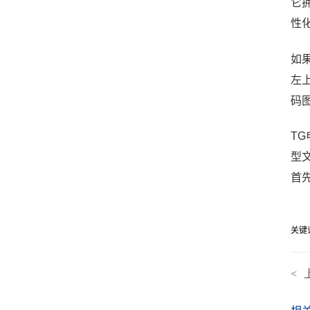
它
性
如果
左
码图
T
型
首先
关键
<