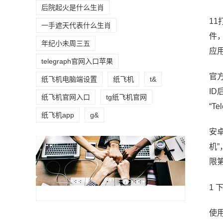
后院起火是什么生肖
1
一手遮天代表什么生肖
件
年纪小未周三五
应
telegraph官网入口苹果
官方
纸飞机电脑端设置
纸飞机
t&
ID
纸飞机官网入口
tg纸飞机官网
“T
纸飞机app
g&
安卓
机”
限
1
使