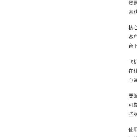
登
索
核心
客
台下
飞
在
心
要确
可靠
些
使