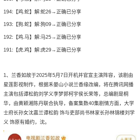
194:【鸡.蛇】解:蛇26→正确已分享
193:【狗.蛇】解:狗09→正确已分享
192:【鸡.马】解:马25→正确已分享
191:【虎.鸡】解:虎29→正确已分享
1、兰香如故于2025年5月7日开机并官宣主演阵容，该剧由
星莲影视制作，根据禾晏山小说兰香缘改编，将在腾讯网播
主演包括谭松韵刘学义李梦郭柯宇侯长荣等，总编剧是桐
华，由黄颖湘陈丹联合执导，备案集数40集剧情方面，大学
士府长孙女沈嘉兰谭松韵 饰与吏部尚书林家长孙林锦楼刘学
义 饰原有婚约，沈。