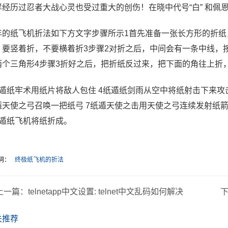
样经历过忍者大战心灵也受过重大的创伤！在晓中代号“白” 和佩
年的纸飞机折法如下方文字步骤所示1首先准备一张长方形的折纸
，要竖着折，不要横着折3步骤2对折之后，中间会有一条中线，
两个三角形4步骤3折好之后，把折纸反过来，把下面的角往上折
纸遁纸牢术用纸片将敌人包住 4纸遁纸剑雨从空中将纸射击下来攻
遁天使之弓召唤一把纸弓 7纸遁天使之击用天使之弓连续发射纸箭
纸遁纸飞机将纸折成。
词：
终极纸飞机的折法
上一篇：
telnetapp中文设置: telnet中文乱码如何解决
关推荐