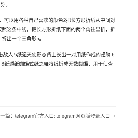
恩弥。
，可以用各种自己喜欢的颜色2把长方形折纸从中间对
按照这条中线，把长方形折纸下面的两个角往里折，折
，折出一个三角形5。
击敌人 5纸遁天使形态背上长出一对用纸作成的翅膀 6
 8纸遁纸蝴蝶式纸之舞将纸折成无数蝴蝶，用于侦查
下一篇：
telegram官方入口: telegram网页版登录入口
>