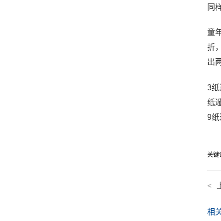
同
童
折
出
3
纸
9
关键
<
相