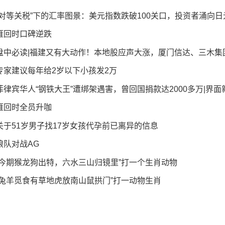
“对等关税”下的汇率图景：美元指数跌破100关口，投资者涌向日
雁回时口碑逆跌
盘中必读|福建又有大动作！本地股应声大涨，厦门信达、三木集团等
专家建议每年给2岁以下小孩发2万
菲律宾华人“钢铁大王”遭绑架遇害，曾回国捐款达2000多万|界面新
雁回时全员升咖
关于51岁男子找17岁女孩代孕前已离异的信息
狼队对战AG
“今期猴龙狗出特，六水三山归镜里”打一个生肖动物
“兔羊觅食有草地虎放南山鼠拱门”打一动物生肖