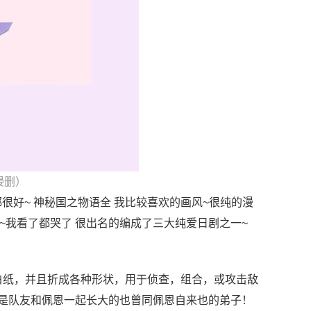
侵删）
了反正都很好~ 神秘国之物语全 我比较喜欢的画风~很纯的漫
~~我看了都哭了 很出名的编成了三大纯爱日剧之一~
白纸，并且折成各种形状，用于侦查，组合，或攻击敌
六道是队友和佩恩一起长大的也曾同佩恩自来也的弟子！