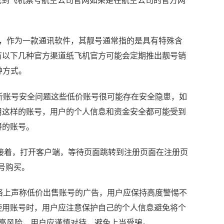
以找到飞机票号航空公司官网如果是在航空公司的官方网
。
机，作为一款通讯软件，其靓号通常指的是具有特殊含
有以下几种官方渠道纸飞机官方可能会定期推出靓号销
种方式。
析账号安全问题这些低价账号很可能存在安全隐患，如
用这样的账号，用户的个人信息和资金安全都可能受到
得的账号。
2 接着，打开客户端，等待页面跳转到注册页面在注册页
号购买。
络上声称低价出售账号的广告，用户应保持高度警惕不
使用账号时，用户应注意保护自己的个人信息避免将个
高风险，用户应谨慎对待，避免上当受骗。