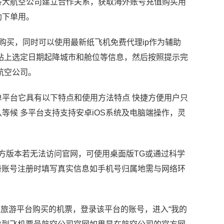
各大航空公司建立合作关系，获取海外账号充值购买用
助下单用。
购买，同时可以使用最新纸飞机免费代理ip作为辅助
站上选定日期起降城市和舱位等信息，然后按照提示完
航空公司。
助下单平台它具有以下特点和使用方法特点 快捷方便用户只
等候 多平台支持支持安卓iOS系统及电脑端操作，灵
e下载官方版本若无法访问官网，可使用桌面版TG或通过科学
册账号注册时填写真实信息如手机号归属地需与网络环
线旅游平台购买的机票，登录该平台的账号，进入“我的