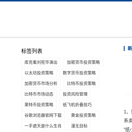
标签列表
库克看刘宪华演出
加密货币投资策略
以太坊投资策略
数字货币投资策略
加密货币市场分析
比特币投资策略
比特币市场动态
投资风险管理
莱特币投资策略
纸飞机折叠技巧
1
谷歌浏览器官网下载
黄金投资策略
系
一手遮天是什么生肖
漫无目标
“