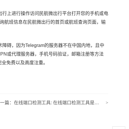
微出行上进行操作访问民航微出行平台打开您的手机或电
查询航班信息在民航微出行的首页或航班查询页面，输
。
术障碍，因为Telegram的服务器不在中国内地，且中
用VPN或代理服务器，手机号码验证，邮箱注册等方法
便完全免费以及高度注重。
下一篇：
在线端口检测工具: 在线端口检测工具是什么
>