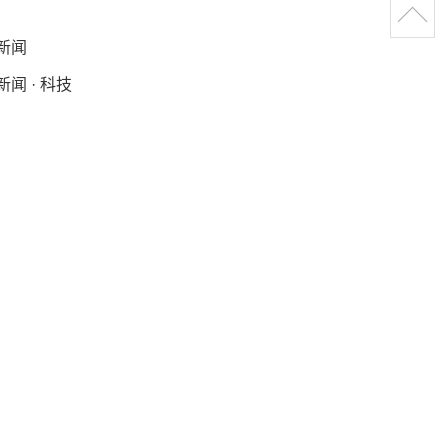
新闻
 · 科技