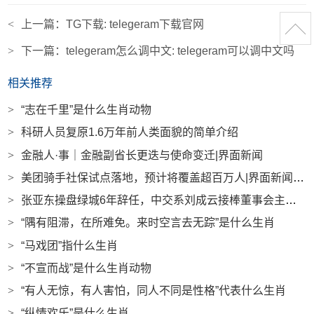
<
上一篇：
TG下载: telegeram下载官网
>
下一篇：
telegeram怎么调中文: telegeram可以调中文吗
相关推荐
>
“志在千里”是什么生肖动物
>
科研人员复原1.6万年前人类面貌的简单介绍
>
金融人·事｜金融副省长更迭与使命变迁|界面新闻
>
美团骑手社保试点落地，预计将覆盖超百万人|界面新闻 · 科技
>
张亚东操盘绿城6年辞任，中交系刘成云接棒董事会主席|界面新闻 · 地产
>
“隅有阻滞，在所难免。来时空言去无踪”是什么生肖
>
“马戏团”指什么生肖
>
“不宣而战”是什么生肖动物
>
“有人无惊，有人害怕，同人不同是性格”代表什么生肖
>
“纵情欢乐”是什么生肖