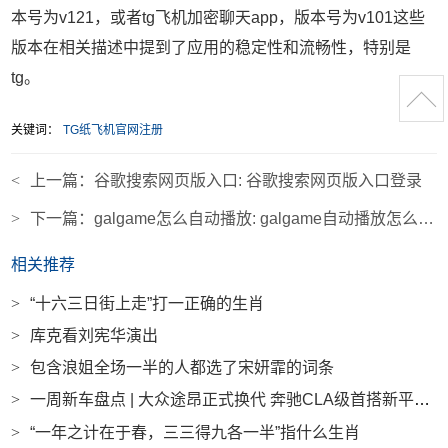
本号为v121，或者tg飞机加密聊天app，版本号为v101这些
版本在相关描述中提到了应用的稳定性和流畅性，特别是
tg。
关键词：
TG纸飞机官网注册
<
上一篇：
谷歌搜索网页版入口: 谷歌搜索网页版入口登录
>
下一篇：
galgame怎么自动播放: galgame自动播放怎么设置
相关推荐
>
“十六三日街上走”打一正确的生肖
>
库克看刘宪华演出
>
包含浪姐全场一半的人都选了宋妍霏的词条
>
一周新车盘点 | 大众途昂正式换代 奔驰CLA级首搭新平台 |界面新闻 · 汽车
>
“一年之计在于春，三三得九各一半”指什么生肖