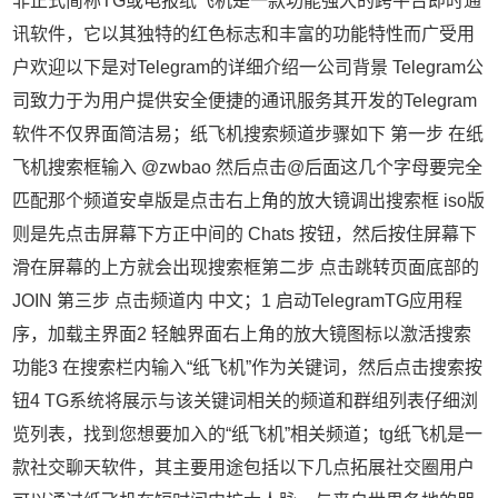
非正式简称TG或电报纸飞机是一款功能强大的跨平台即时通
讯软件，它以其独特的红色标志和丰富的功能特性而广受用
户欢迎以下是对Telegram的详细介绍一公司背景 Telegram公
司致力于为用户提供安全便捷的通讯服务其开发的Telegram
软件不仅界面简洁易；纸飞机搜索频道步骤如下 第一步 在纸
飞机搜索框输入 @zwbao 然后点击@后面这几个字母要完全
匹配那个频道安卓版是点击右上角的放大镜调出搜索框 iso版
则是先点击屏幕下方正中间的 Chats 按钮，然后按住屏幕下
滑在屏幕的上方就会出现搜索框第二步 点击跳转页面底部的
JOIN 第三步 点击频道内 中文；1 启动TelegramTG应用程
序，加载主界面2 轻触界面右上角的放大镜图标以激活搜索
功能3 在搜索栏内输入“纸飞机”作为关键词，然后点击搜索按
钮4 TG系统将展示与该关键词相关的频道和群组列表仔细浏
览列表，找到您想要加入的“纸飞机”相关频道；tg纸飞机是一
款社交聊天软件，其主要用途包括以下几点拓展社交圈用户