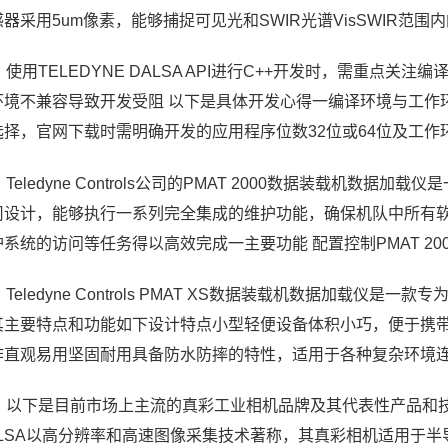
器采用5um像素，能够捕捉可见光和SWIR光谱VisSWIR范围
、使用TELEDYNE DALSA API进行C++开发时，需重点
环境不兼容导致开发受阻 以下是具体开发心得一编译环境与工作环
选择，官网下载时需明确开发的应用程序位数32位或64位及工作
、Teledyne Controls公司的PMAT 2000数据装载机
司设计，能够执行一系列完全集成的维护功能，确保机队中所有
护系统的访问等任务得以高效完成一主要功能 配置控制PMAT 20
、Teledyne Controls PMAT XS数据装载机数据加载
其主要特点和功能如下设计特点小型轻便设备体积小巧，便于携
作直观易用坚固耐用具备防水防摔的特性，适用于各种复杂环境
7、以下是目前市场上主流的真彩工业相机品牌及其代表性产品和技术
ALSA以高分辨率和高速图像采集技术著称，其真彩相机适用于