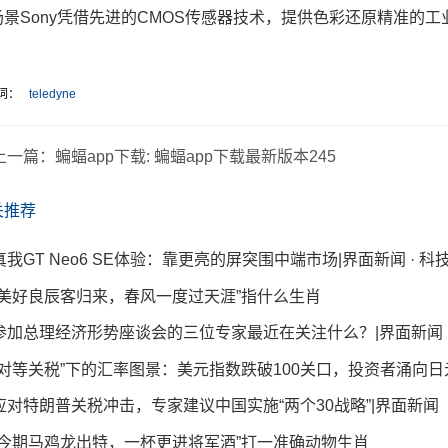
场景Sony凭借先进的CMOS传感器技术，提供色彩还原精准的
词：
teledyne
上一篇：
蝙蝠app下载: 蝙蝠app下载最新版本245
关推荐
真我GT Neo6 SE体验：靠更亮的屏突围中端市场|界面新闻 · 科
“美好良辰客归来，春风一度过天涯”指什么生肖
参加总理经济形势座谈会的三位专家最近在关注什么？|界面新闻
“对等关税”下的汇率图景：美元指数跌破100关口，投资者涌向日
应对特朗普关税冲击，专家建议中国实施“两个30战略”|界面新闻
“今期马鸡龙出特，一杯更进将军酒”打一准确动物生肖