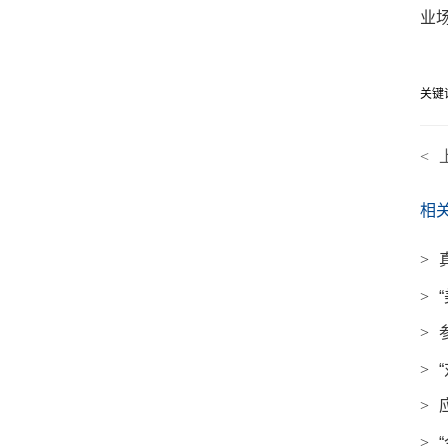
业
关键
<
相
>
>
>
>
>
>