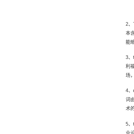
2、
本含
能暗
3
利
场
4、
词由
术
5
业