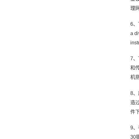
理网
6、T
a d
ins
7、
和传
机搭
8
造过
件
9、
3