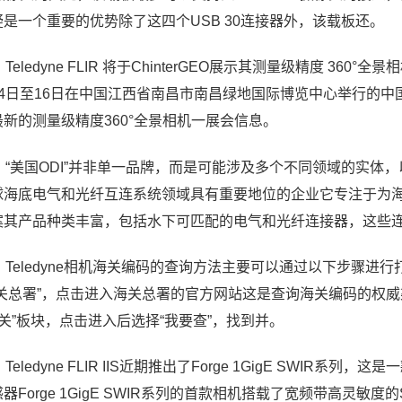
疑是一个重要的优势除了这四个USB 30连接器外，该载板还。
Teledyne FLIR 将于ChinterGEO展示其测量级精度 360°全景相机 Teled
14日至16日在中国江西省南昌市南昌绿地国际博览中心举行的中国测
最新的测量级精度360°全景相机一展会信息。
、“美国ODI”并非单一品牌，而是可能涉及多个不同领域的实体，以下为具体
球海底电气和光纤互连系统领域具有重要地位的企业它专注于为
案其产品种类丰富，包括水下可匹配的电气和光纤连接器，这些
2、Teledyne相机海关编码的查询方法主要可以通过以下步骤进
海关总署”，点击进入海关总署的官方网站这是查询海关编码的权
海关”板块，点击进入后选择“我要查”，找到并。
、Teledyne FLIR IIS近期推出了Forge 1GigE SWI
器Forge 1GigE SWIR系列的首款相机搭载了宽频带高灵敏度的Sony