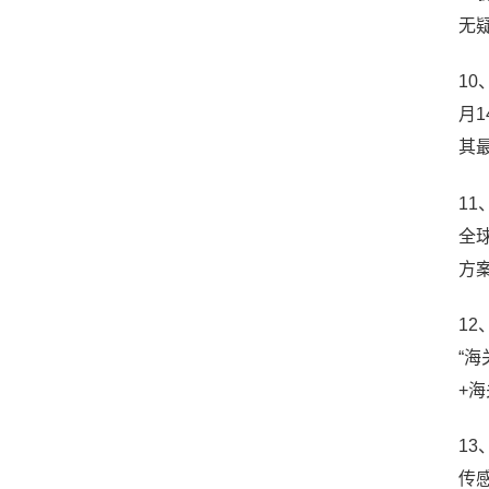
无
10、
月
其
11
全
方
1
“
+
13
传感