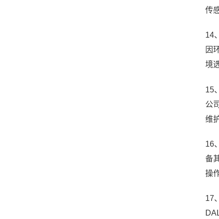
传感
14
因
境
15
公
维
16
备
操
1
D