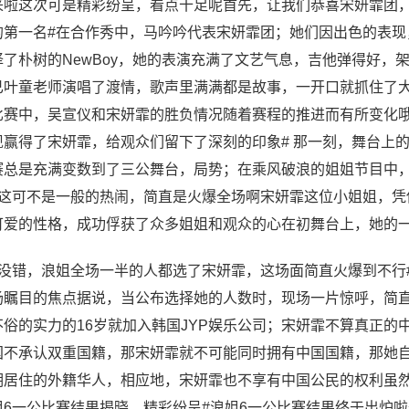
来啦这次可是精彩纷呈，看点十足呢首先，让我们恭喜宋妍霏团
的第一名#在合作秀中，马吟吟代表宋妍霏团；她们因出色的表
择了朴树的NewBoy，她的表演充满了文艺气息，吉他弹得好
已叶童老师演唱了渡情，歌声里满满都是故事，一开口就抓住了
比赛中，吴宣仪和宋妍霏的胜负情况随着赛程的推进而有所变化
现赢得了宋妍霏，给观众们留下了深刻的印象# 那一刻，舞台上
赛总是充满变数到了三公舞台，局势；在乘风破浪的姐姐节目中
#这可不是一般的热闹，简直是火爆全场啊宋妍霏这位小姐姐，
可爱的性格，成功俘获了众多姐姐和观众的心在初舞台上，她的一首
、没错，浪姐全场一半的人都选了宋妍霏，这场面简直火爆到不行
场瞩目的焦点据说，当公布选择她的人数时，现场一片惊呼，简直
不俗的实力的16岁就加入韩国JYP娱乐公司；宋妍霏不算真正
国不承认双重国籍，那宋妍霏就不可能同时拥有中国国籍，那她
期居住的外籍华人，相应地，宋妍霏也不享有中国公民的权利虽
姐6一公比赛结果揭晓，精彩纷呈#浪姐6一公比赛结果终于出炉