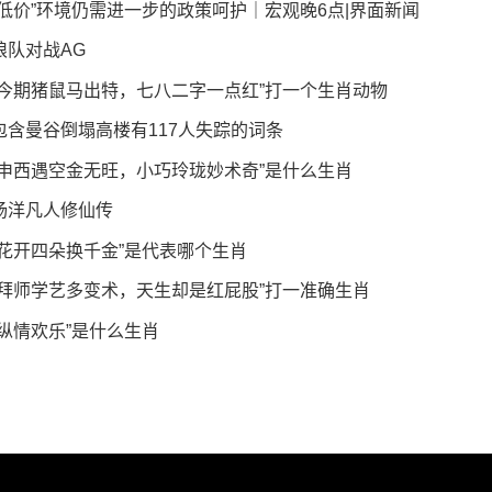
“低价”环境仍需进一步的政策呵护｜宏观晚6点|界面新闻
狼队对战AG
“今期猪鼠马出特，七八二字一点红”打一个生肖动物
包含曼谷倒塌高楼有117人失踪的词条
“申西遇空金无旺，小巧玲珑妙术奇”是什么生肖
杨洋凡人修仙传
“花开四朵换千金”是代表哪个生肖
“拜师学艺多变术，天生却是红屁股”打一准确生肖
“纵情欢乐”是什么生肖