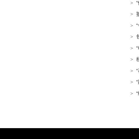
>
>
>
>
>
>
>
>
>