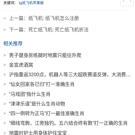
关键词：
tg纸飞机苹果版
<
上一篇：
纸飞机: 纸飞机怎么注册
>
下一篇：
死亡纸飞机: 死亡纸飞机折法
相关推荐
>
男子健身房练腿时地震只能往外爬
>
金宣虎酒窝
>
沪指重返3200点，机器人等三大超跌赛道反弹，大消费概念领涨|界面新闻
>
“仙女回家各已归”打一准确生肖
>
“马戏团”指什么生肖
>
“津津乐道”是什么生肖动物
>
“四一倒转为正马”打一最佳准确生肖
>
“细线弯鉤，江旁独钓。五六结合终有数”打一正确的生肖
>
地震时护士用身体护住宝宝