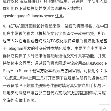
进行汉化 发送链接打开Telegram应用，并选择一个联系人或
群组将以下链接复制并发送给该联系人或群组
tgsetlanguage？lang=zhcncc 注意。
4、纸飞机因其图标设计看起来像一架纸飞机而得名，在中国
用户中常被简称为飞机其英文名字直译过来就是电报，所以
也有人叫它电报或者缩写为TG汉化版特点纸飞机汉化版是基
于Telegram开发的社交软件本地化版本，主要面向中国用户
群体它提供了即时通讯语音视频通话及文件共享功能，并支
持简体中文界面；通过纸飞机官网或主流应用商店如Google
PlayApp Store下载官方版本若无法访问官网，可使用桌面版
TG或通过科学上网工具打开官网下载规范注册行为避免在同
一设备或IP下频繁注册账号注册时填写真实信息如手机号归
属地需与网络环境匹配三替代方案与解决思路国际手机号服
务海外实体卡购买。