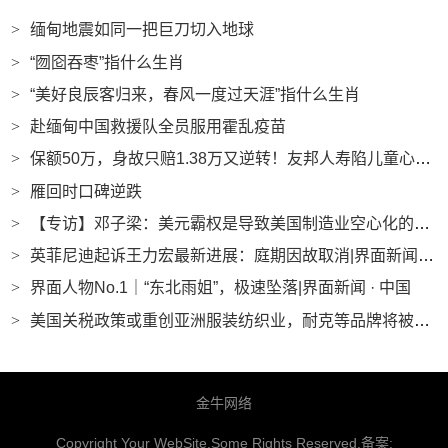
>
缅甸地震如同一把巨刀切入地球
>
“囫囵吞枣”指什么生肖
>
“美好良辰客归来，春风一度过天涯”指什么生肖
>
赴缅甸中国救援队全员服用霍乱疫苗
>
保额50万，身故只赔1.38万又逆转！友邦人寿陷儿童心肌炎“拒赔风波”，谁在抬高理赔门槛？｜界面金融315|界面新闻
>
雁回时口碑逆跌
>
【专访】邓子梁：美元霸权是导致美国制造业空心化的深层原因|界面新闻
>
英菲尼迪起诉王力宏最新进展：庭期因故取消|界面新闻 · 汽车
>
界面人物No.1｜“东北雨姐”，极速坠落|界面新闻 · 中国
>
美国关税政策或重创亚洲服装纺织业，耐克等品牌将被迫提价|界面新闻
金牛网络
Copyright Your WebSite.Some Rights Reserved.备案: