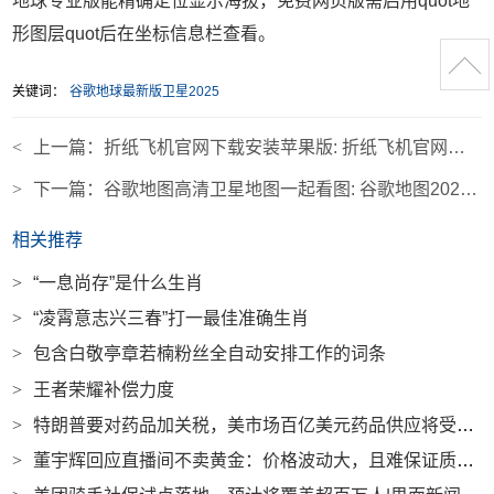
地球专业版能精确定位显示海拔，免费网页版需启用quot地
形图层quot后在坐标信息栏查看。
关键词：
谷歌地球最新版卫星2025
<
上一篇：
折纸飞机官网下载安装苹果版: 折纸飞机官网下载安装苹果版手机
>
下一篇：
谷歌地图高清卫星地图一起看图: 谷歌地图2021高清卫星地图官网
相关推荐
>
“一息尚存”是什么生肖
>
“凌霄意志兴三春”打一最佳准确生肖
>
包含白敬亭章若楠粉丝全自动安排工作的词条
>
王者荣耀补偿力度
>
特朗普要对药品加关税，美市场百亿美元药品供应将受冲击|界面新闻
>
董宇辉回应直播间不卖黄金：价格波动大，且难保证质量|界面新闻