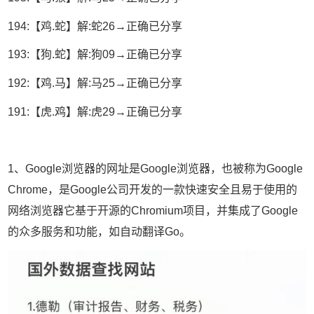
194:【鸡.蛇】解:蛇26→正确已分享
193:【狗.蛇】解:狗09→正确已分享
192:【鸡.马】解:马25→正确已分享
191:【虎.鸡】解:虎29→正确已分享
1、Google浏览器的网址是Google浏览器，也被称为Google
Chrome，是Google公司开发的一款快速安全且易于使用的
网络浏览器它基于开源的Chromium项目，并集成了Google
的众多服务和功能，如自动翻译Go。