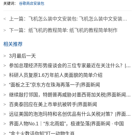
关键词：
谷歌商店安装包
<
上一篇：
飞机怎么装中文安装包: 飞机怎么装中文安装包教程
>
下一篇：
纸飞机的教程简单: 纸飞机的教程简单制作
相关推荐
>
3月最后一天
>
参加总理经济形势座谈会的三位专家最近在关注什么？|界面新闻
>
科研人员复原1.6万年前人类面貌的简单介绍
>
“面板之王”京东方在珠海再落一子|界面新闻
>
继续敲打邻国，特朗普再威胁对墨西哥加关税|界面新闻 · 天下
>
百奥泰回应在美上市单抗被转手|界面新闻
>
远征美国的泡泡玛特和名创优品有什么关税对策？|界面新闻
>
界面人物No.1｜“东北雨姐”，极速坠落|界面新闻 · 中国
>
“金土火数话你知”打一动物生肖