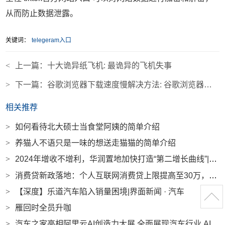
从而防止数据泄露。
关键词：
telegeram入口
<
上一篇：
十大诡异纸飞机: 最诡异的飞机失事
>
下一篇：
谷歌浏览器下载速度慢解决方法: 谷歌浏览器下载速度慢解决方法视频
相关推荐
>
如何看待北大硕士当食堂阿姨的简单介绍
>
养猫人不语只是一味的想送走猫猫的简单介绍
>
2024年增收不增利，华润置地加快打造“第二增长曲线”|界面新闻 · 地产
>
消费贷新政落地：个人互联网消费贷上限提高至30万，最长7年|界面新闻
>
【深度】乐道汽车陷入销量困境|界面新闻 · 汽车
>
雁回时全员升咖
>
汽车之家亮相阿里云AI创造力大展 全面展现汽车行业 AI 创新实力|界面新闻