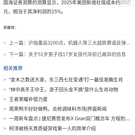
国海证券测算的测算显示
，
2025年美团新增社保成本约20亿
元，相当于其净利润的15%
。
关键词：
<
上一篇：
沪指重返3200点，机器人等三大超跌赛道反弹，大消费概念领涨|界面新闻
>
下一篇：
关于51岁男子找17岁女孩代孕前已离异的信息
相关推荐
>
“金木之数送大家，东三西七在变通”打一最佳准确生肖
>
“林中高手王中王，浪子回头金不换”是什么生肖动物
>
王者荣耀补偿力度
>
周黑鸭不好好做鸭，去抢调味料市场|界面新闻
>
一周新车盘点 | 捷尼赛思发布X Gran双门概念车 方程豹钛3主打智驾及无人机融合|界面新闻 · 汽车
>
柯淳被杨天真质疑哭戏第一人的简单介绍