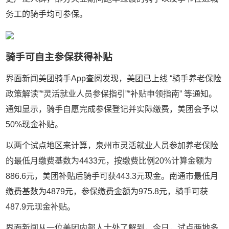
务工的骑手均可参保。
骑手可自主参保
获得补贴
界面新闻美团
骑手
App查阅发现，美团已上线
“
骑手养老保险
政策解读
”“
灵活就业人员参保指引
”“
补贴申领指南
”
等通知。
通知显示，
骑手自愿完成参保登记并实际缴费，美团会予以
50%
现金补贴。
以两个试点地区来计算
，
泉州市灵活就业人员参加养老保险
的最低月缴费基数为
4433
元，按缴费比例
20%
计算金额为
886.6
元，美团补贴后骑手可获
443.3
元现金。南通市最低月
缴费基数为
4879
元，参保缴费金额为
975.8
元，骑手可获
487.9
元现金补贴。
界面新闻从一位美团内部人士处了解到，今日，试点
两地多