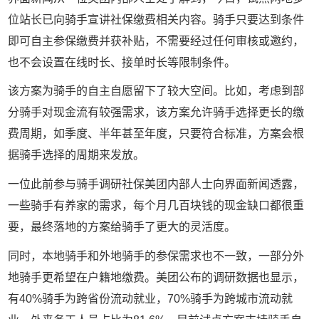
位站长已向骑手宣讲社保缴费相关内容。
骑手只要达到条件
即可自主
参保缴费并获补贴，不需要经过任何审核或邀约，
也不会设置在线时长、接单时长等限制条件。
该方案为骑手的自主自愿留下了较大空间。比如，考虑到部
分骑手对现金流有较强需求，
该方案允许骑手选择更长的缴
费周期，如季度、半年甚至年度，只要符合标准，方案会根
据骑手选择的周期来发放。
一位此前参与骑手调研社保美团内部人士向界面新闻透露，
一些骑手有养家的需求，每个月几百块钱的现金缺口都很重
要，最终落地的方案给骑手了更大的灵活度。
同时，本地骑手和外地骑手的参保需求也不一致，
一部分外
地骑手更希望在户籍地缴费。
美团公布的调研数据也显示，
有
40%
骑手为跨省份流动就业，
70%
骑手为跨城市流动就