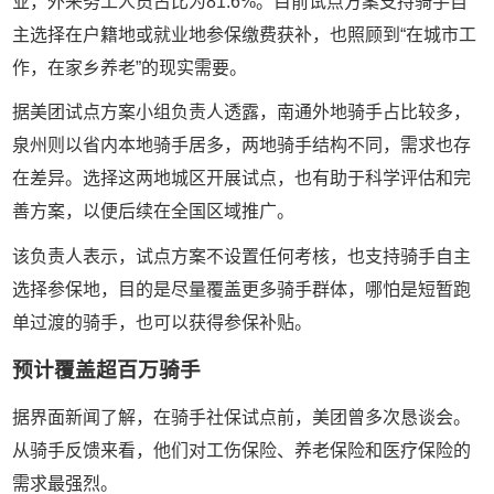
业，外来务工人员占比为
81.6%
。目前试点方案支持骑手自
主选择在户籍地或就业地参保
缴
费获补，也照顾到
“
在城市工
作，在家乡养老
”
的现实需要。
据美团试点方案小组负责人透露，南通外地骑手占比较多，
泉州则以省内本地骑手居多，两地骑手结构不同，需求也存
在差异。选择这两地城区开展试点，也有助于科学评估和完
善方案，以便后续在全国区域推广。
该负责人表示，试点方案不设置任何考核，也支持骑手自主
选择参保地，目的是尽量覆盖更多骑手群体，哪怕是短暂跑
单过渡的骑手，也可以获得参保补贴。
预计覆盖超百万骑手
据界面新闻了解，在骑手社保试点前，美团曾多次恳谈会。
从骑手反馈来看，他们对工伤保险、养老保险和医疗保险的
需求最强烈。