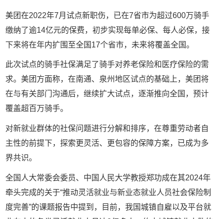
美团在
2022
年
7
月试点新职伤，已在
7
省市为超过
600
万骑手
缴纳了逾
14
亿元的保费，初步实现每单必保、每人必保，接
下来将在年内扩围至全国
17
个省市，未来将覆盖全国。
此次试点的骑手社保满足了骑手对养老保险和医疗保险的需
求。美团方面称，在南通、泉州地区试点的基础上，美团将
在与有关部门沟通后，继续扩大试点，逐渐推向全国，预计
覆盖超百万骑手。
对新就业群体的社保问题进行分解和排序，在尊重劳动者自
主性的前提下，探索更灵活、更包容的保障方案，已成为多
界共识。
全国人大常委会委员、中国人民大学教授郑功成在其2024年
牵头完成的关于“推动灵活就业与新业态就业人员社会保险制
度完善”的课题报告中提到，目前，我国城镇自雇以及平台就