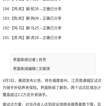
194:【鸡.蛇】解:蛇26→正确已分享
193:【狗.蛇】解:狗09→正确已分享
192:【鸡.马】解:马25→正确已分享
191:【虎.鸡】解:虎29→正确已分享
界面新闻记者 |
肖芳
界面新闻编辑 |
文姝琪
4
月
3
日，美团发布公告，将在福建泉州、江苏南通城区试点
为骑手补贴养老保险。界面新闻了解到，两个试点区域总计
覆盖超过
2.2
万名外卖骑手。
据试点方案，对当月收入达到就业地相关缴费基数下限，且