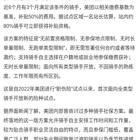
近
6
个月有
3
个月满足该条件的骑手，美团以相关缴费基数为
基准，补贴
50%
的费用。
据试点区域一名站长估算，站内约
80%
骑手可立即获得补贴资格。
该方案的特征是
“
无前置资格限制、无参保地点限制、无时长
单量限制、无跑单类型限制
”
，即无需签署任何合约或者等待
邀约；支持骑手自主选择在户籍地或就业地参保缴费获补；
无时长单量限制；面向所有类型骑手开放，不因骑手的熟练
度、工作年限而有所区别。
这是自
2022
年美团进行
“
职伤险
”
试点以来，首次面向全类型
骑手开放新的险种试点。
据界面新闻了解，美团内部曾商讨过多种骑手社保方案。最
终落地的这一版方案允许骑手自主安排工作时间和工作量，
较为贴合骑手职业灵活自由的特点，而且参保门槛低，覆盖
更广泛人群，部分失业期间跑单过渡的骑手以及季节性进城