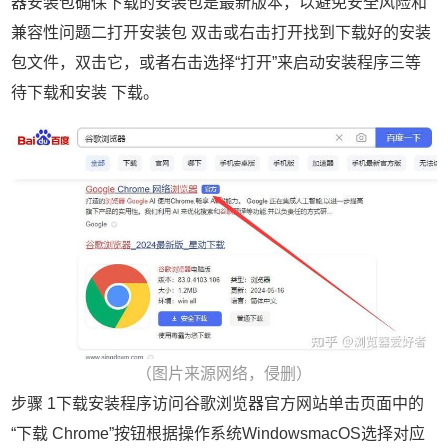
器安装包确保下载的安装包是最新版本，以避免安全风险和
兼容性问题二打开安装包 双击或右击打开找到下载好的安装
包文件，双击它，或者右击选择“打开”来启动安装程序三等
待下载和安装 下载。
（图片来源网络，侵删）
步骤 1下载安装程序访问谷歌浏览器官方网站单击页面中的
“下载 Chrome”按钮根据操作系统WindowsmacOS选择对应