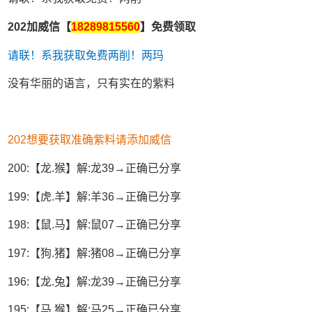
202加威信【
18289815560
】免费领取
请联！系我获取免费两削！两玛
没有华丽的语言，只有实在的紫料
202想要获取准确紫料请添加威信
200:【龙.猴】解:龙39→正确已分享
199:【虎.羊】解:羊36→正确已分享
198:【鼠.马】解:鼠07→正确已分享
197:【狗.猪】解:猪08→正确已分享
196:【龙.兔】解:龙39→正确已分享
195:【马.猴】解:马25→正确已分享