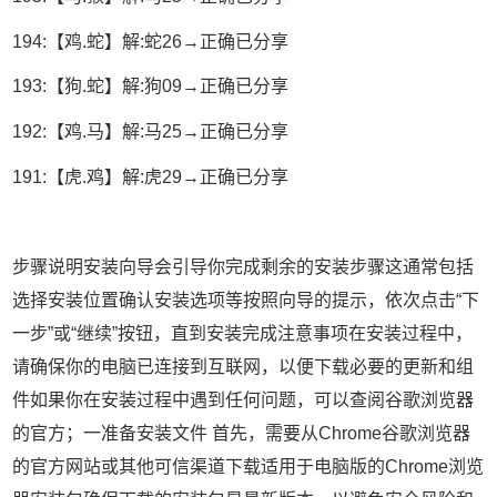
194:【鸡.蛇】解:蛇26→正确已分享
193:【狗.蛇】解:狗09→正确已分享
192:【鸡.马】解:马25→正确已分享
191:【虎.鸡】解:虎29→正确已分享
步骤说明安装向导会引导你完成剩余的安装步骤这通常包括
选择安装位置确认安装选项等按照向导的提示，依次点击“下
一步”或“继续”按钮，直到安装完成注意事项在安装过程中，
请确保你的电脑已连接到互联网，以便下载必要的更新和组
件如果你在安装过程中遇到任何问题，可以查阅谷歌浏览器
的官方；一准备安装文件 首先，需要从Chrome谷歌浏览器
的官方网站或其他可信渠道下载适用于电脑版的Chrome浏览