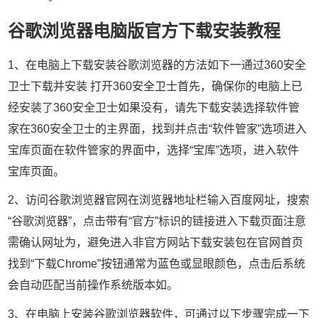
谷歌浏览器电脑版官方下载安装教程
1、在电脑上下载安装谷歌浏览器的方法如下一通过360安全
卫士下载并安装 打开360安全卫士首先，确保你的电脑上已
经安装了360安全卫士如果没有，请先下载安装选择软件管
家在360安全卫士的主界面，找到并点击“软件管家”选项进入
宝库页面在软件管家的界面中，选择“宝库”选项，进入软件
宝库页面。
2、访问谷歌浏览器官网在浏览器地址栏输入百度网址，搜索
“谷歌浏览器”，点击带有“官方”标识的链接进入下载页面注意
需确认网址为，避免进入非官方网站下载安装包在官网首页
找到“下载Chrome”按钮通常为蓝色或显眼颜色，点击后系统
会自动匹配当前操作系统版本如。
3、在电脑上安装谷歌浏览器软件，可通过以下步骤完成一下