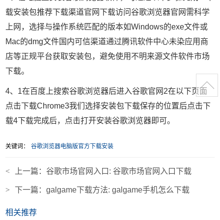
载安装包推荐下载渠道官网下载访问谷歌浏览器官网需科学
上网，选择与操作系统匹配的版本如Windows的exe文件或
Mac的dmg文件国内可信渠道通过腾讯软件中心未染应用商
店等正规平台获取安装包，避免使用不明来源文件软件市场
下载。
4、1在百度上搜索谷歌浏览器后进入谷歌官网2在以下页面
点击下载Chrome3我们选择安装包下载保存的位置后点击下
载4下载完成后，点击打开安装谷歌浏览器即可。
关键词：
谷歌浏览器电脑版官方下载安装
<
上一篇：
谷歌市场官网入口: 谷歌市场官网入口下载
>
下一篇：
galgame下载方法: galgame手机怎么下载
相关推荐