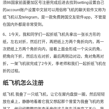
须86国家前面要加区号注册完成后进去找到setting设置自己
的account账户设置中文就可以用俗称飞机的聊天软件又称为
纸飞机以及telegram，是一款免费跨国交友软件app，不管是
在国内外都是非常受到。
6、1今天，我和同学们一起折纸飞机先拿出一张长方形的
纸，左右对折，然后打开，再把纸上方两个角折向内，再一
次把纸上方两个角折向内，接着上面会形成一个尖尖的角，
把角向下折，然后左右对折，最后两侧边对边，角对角再对
折，一架飞机就完成了2今天，季老师和我们一起折纸飞机在
折的过程。
纸飞机怎么注册
纸飞机 我叠了一只纸飞机，让它在屋内盘旋一圈，然后轻轻
放在桌上，静静地看着它我又想起那个曾爱为我叠飞机的男
孩了，他已经整整四年杳无音信这几年生活改变了不少，我