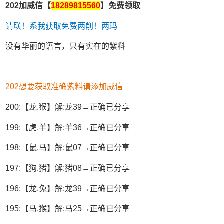
202加威信【
18289815560
】免费领取
请联！系我获取免费两削！两玛
没有华丽的语言，只有实在的紫料
202想要获取准确紫料请添加威信
200:【龙.猴】解:龙39→正确已分享
199:【虎.羊】解:羊36→正确已分享
198:【鼠.马】解:鼠07→正确已分享
197:【狗.猪】解:猪08→正确已分享
196:【龙.兔】解:龙39→正确已分享
195:【马.猴】解:马25→正确已分享