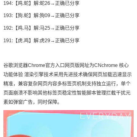
194:【鸡.蛇】解:蛇26→正确已分享
193:【狗.蛇】解:狗09→正确已分享
192:【鸡.马】解:马25→正确已分享
191:【虎.鸡】解:虎29→正确已分享
谷歌浏览器Chrome官方入口网页版网址为CNchrome 核心
功能体验 渲染引擎技术采用先进技术确保网页加载迅速显示
精准，兼容复杂网页内容多标签页机制支持独立运行，单个
页面崩溃不影响其他标签页稳定性智能脚本管理拦截干扰元
素如弹窗广告，同时保障。