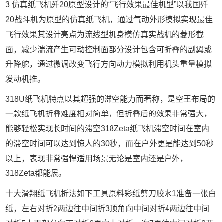
3 仿真纸飞机歼20原型设计的“飞行效果最佳机型”以我国歼
20战斗机为原型的仿真纸飞机，通过气动外形模拟实现最佳
飞行效果其设计亮点为流线型机身模仿真实战机的菱形截
面，减少湍流产生可动控制面部分设计包含可折叠的副翼或
升降舵，通过微调改变飞行方向动力模拟利用机头重量模拟
发动机推。
318U纸飞机特点以其超强的滞空能力而著称，是空王布局的
一款纸飞机折叠难度相对简单，但折叠后的效果非常强大，
能够轻松实现长时间的滞空318Zeta纸飞机滞空时间在室内
的滞空时间可以达到惊人的30秒，而在户外更是能达到50秒
以上，表现非常强悍适用场景无论是室内还是户外，
318Zeta都能展。
十大滑翔纸飞机折法如下工具原料彩纸剪刀胶水1准备一张白
纸，左右对折2两边往中间折3顶角向中间对折4两边往中间