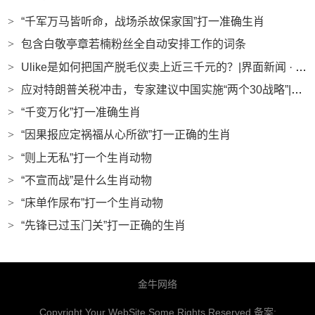
>
“千军万马皆听命，战场杀故保家国”打一准确生肖
>
包含白敬亭章若楠粉丝全自动安排工作的词条
>
Ulike是如何把国产脱毛仪卖上近三千元的？|界面新闻 · 时尚
>
应对特朗普关税冲击，专家建议中国实施“两个30战略”|界面新闻
>
“千变万化”打一准确生肖
>
“因果报应定祸福从心所欲”打一正确的生肖
>
“则上无私”打一个生肖动物
>
“不宣而战”是什么生肖动物
>
“床单作尿布”打一个生肖动物
>
“先锋已过玉门关”打一正确的生肖
金牛网络
Copyright Your WebSite.Some Rights Reserved.备案: