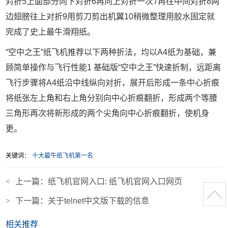
对折5上面部分向下对折6再向上对折一次7再往中间对折8两
边翅膀往上对折9用剪刀剪出机翼10稍微整理用胶水固定就
完成了史上最牛滑翔纸。
“空中之王”纸飞机推荐以下两种折法，均以A4纸为基础，兼
顾简单操作与飞行性能1 基础版“空中之王”快速折制，远距离
飞行步骤将A4纸沿中线纵向对折，展开后形成一条中心折痕
将纸张左上角和右上角分别向中心折痕翻折，形成两个等腰
三角形再次将新形成的两个尖角向中心折痕翻折，使机身
更。
关键词：
十大最牛纸飞机第一名
<
上一篇：
纸飞机官网入口: 纸飞机官网入口网页
>
下一篇：
关于telnet中文版下载的信息
相关推荐