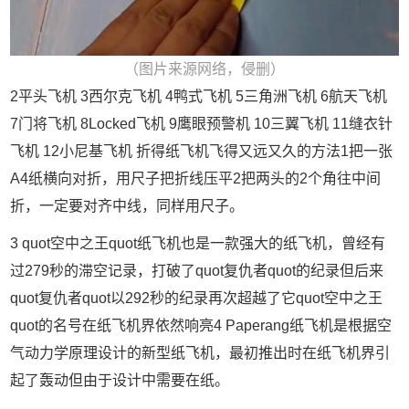
（图片来源网络，侵删）
2平头飞机 3西尔克飞机 4鸭式飞机 5三角洲飞机 6航天飞机
7门将飞机 8Locked飞机 9鹰眼预警机 10三翼飞机 11缝衣针
飞机 12小尼基飞机 折得纸飞机飞得又远又久的方法1把一张
A4纸横向对折，用尺子把折线压平2把两头的2个角往中间
折，一定要对齐中线，同样用尺子。
3 quot空中之王quot纸飞机也是一款强大的纸飞机，曾经有
过279秒的滞空记录，打破了quot复仇者quot的纪录但后来
quot复仇者quot以292秒的纪录再次超越了它quot空中之王
quot的名号在纸飞机界依然响亮4 Paperang纸飞机是根据空
气动力学原理设计的新型纸飞机，最初推出时在纸飞机界引
起了轰动但由于设计中需要在纸。