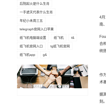
后院起火是什么生肖
一手遮天代表什么生肖
4
年纪小未周三五
南
telegraph官网入口苹果
Fo
纸飞机电脑端设置
纸飞机
t&
合
纸飞机官网入口
tg纸飞机官网
统搭
纸飞机app
g&
作为
术
据
刻