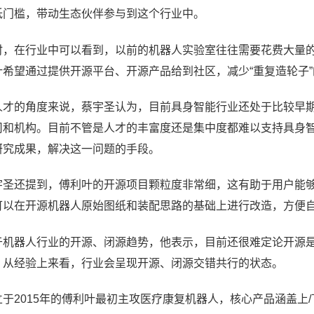
低门槛，带动生态伙伴参与到这个行业中。
时，在行业中可以看到，以前的机器人实验室往往需要花费
大量
叶
希望通过提供开源平台、开源产品给到社区，减少“重复造轮子
人才的角度来说，
蔡宇圣
认为，目前具身智能行业还处于比较早
司和机构。目前不管是人才的丰富度还是集中度都难以支持具身
研究成果，解决这一问题的手段。
宇圣
还提到，傅利叶的开源项目颗粒度非常细，这有助于用户能
可以在开源机器人原始图纸和装配思路的基础上进行改造，方便
于机器人行业的开源、闭源趋势，他表示，目前还很难定论开源
，从经验上来看，行业会呈现
开源
、
闭源
交
错共行的状态
。
于2015年的傅利叶
最初主攻
医疗康复机器人，核心产品涵盖上