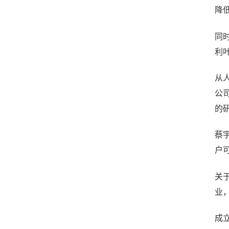
降
同
利
从
公
的
蔡
户
关
业
成立