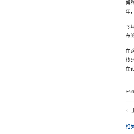
傅
年，
今
布
在
栈
在
关键
<
相