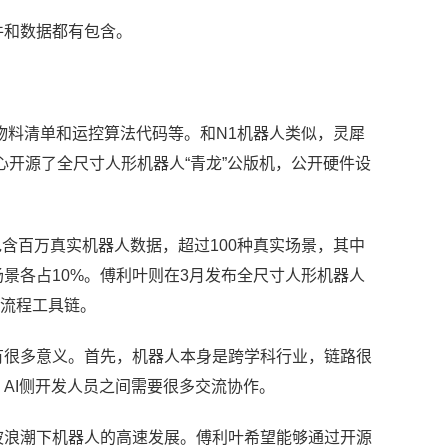
件和数据都有包含。
物料清单和运控算法代码等。和N1机器人类似，灵犀
心开源了全尺寸人形机器人“青龙”公版机，公开硬件设
包含
百万
真实机器人数据
，
超过100种真实场景，其中
景各占10%。
傅利叶
则在3月
发布全尺寸人形机器人
的全流程工具链。
有很多意义。首先，机器人本身是跨学科行业，链路很
AI侧开发人员之间需要很多交流协作。
波浪潮下机器人的高速发展。
傅利叶
希望能够通过开源