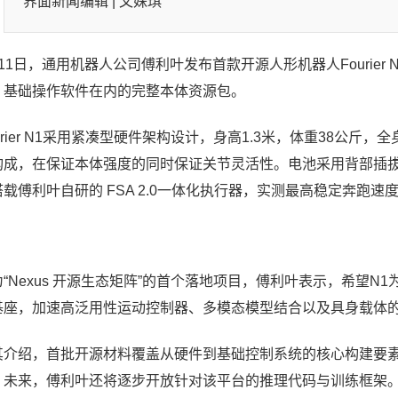
界面新闻编辑 |
文姝琪
月11日，通用机器人公司傅利叶发布首款开源人形机器人Fourie
、基础操作软件在内的完整本体资源包。
urier N1采用紧凑型硬件架构设计，身高1.3米，体重38公
构成，在保证本体强度的同时保证关节灵活性。电池采用背部插
载傅利叶自研的 FSA 2.0一体化执行器，实测最高稳定奔跑速度可达
“Nexus 开源生态矩阵”的首个落地项目，傅利叶
表示，希望
N1
基座，加速高泛用性运动控制器、多模态模型结合以及具身载体
其介绍，
首批开源材料覆盖从硬件到基础控制系统的核心构建要
。
未来，傅利叶还将逐步开放针对该平台的推理代码与训练框架