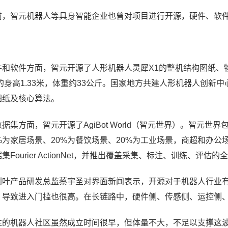
前，
智元
机器人等具身智能企业也曾对项目进行开源，硬件、软
件和软件方面，
智元
开源了人形机器人
灵犀X1
的
整机结构图纸、
的身高1.33米，体重约33公斤。
国家地方共建人形机器人创新中
图纸及核心算法
。
数据集方面，智元
开源了AgiBot World（智元世界）。智元世界
0%为家居场景、20%为餐饮场景、20%为工业场景，商超和办公场
集Fourier ActionNet，并推出覆盖采集、标注、训练、评估
利叶产品研发总监蔡宇圣
对界面新闻表示，开源对于机器人行业
，导致进入门槛也很高。在长链路中，硬件侧、传感侧、运控侧、
往的
机器人社区虽然成立时间很早
，
但
体量
不大，不足以支撑这