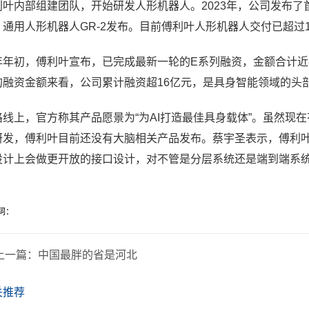
利叶内部组建团队，开始研发人形机器人。
2023年，
公司
发布了
通用人形机器人GR-2
发布
。目前傅利叶人形机器人交付已超过1
年年初，
傅利叶宣布，已完成最新一轮的E系列融资，金额合计近
的融资金额来看，公司累计融资超16亿元
，是具身智能领域的头
路线上，官方称其产品愿景为“为AI打造最佳具身载体”。虽然现
研发，傅利叶目前还没有大脑相关产品发布。
蔡宇圣
表示，傅利
设计上会做更开放的接口设计，对不管是分层系统还是端到端系
词：
上一篇：
中国最胖的省是河北
关推荐