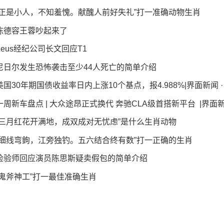
“正是小人，不知羞愧。献醜人前好失礼”打一准确动物生肖
陈德容王蓉吵起来了
Zeus经纪公司长文回应T1
尼日尔发生恐怖袭击至少44人死亡的简单介绍
美国30年期国债收益率日内上涨10个基点，报4.988%|界面新闻 ·
一周新车盘点 | 大众途昂正式换代 奔驰CLA级首搭新平台 |界面新闻
“三月红花开满地，成双成对无忧虑”是什么生肖动物
“细线弯鉤，江旁独钓。五六结合终有数”打一正确的生肖
检验师回应演员陈思斯疑卖假包的简单介绍
“鬼斧神工”打一最佳准确生肖