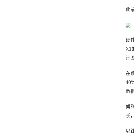
此
硬
X1
计
在
4
数据
傅
长
以