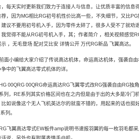
合，每天实时更新我们致力于连接人与信息，让优质丰富的信息
推荐，因为MG相比RG初号机性价比高一些，不失细节，又比PG
，建议不要用初号机入手，因为零件太碎了，很多人受不了就劝退
，我觉得不能从RG初号机入手，其；作者简介 ，相关视频感觉RG的
示 ，无毛登场 配对艾比安 详情公开 万代RG新品 飞翼高达。
、前面小编给大家介绍了传说高达机体，命运高达机体，强袭自
争争中的飞翼高达零式机体的详。
HG 00QRG 00QRG命运高达RG飞翼零式改RG强袭自由R
G系列，RE系列其实价格区间也在之内但是由于出的大多是冷门
，比如说像这个无人飞机英达尔的就蛮不错的，用起来的话也挺
 系列。
、RG飞翼高达零式EW板件amp说明书速报羽翼的每一枚羽毛都
没话说，另外也有附属表情手@机。