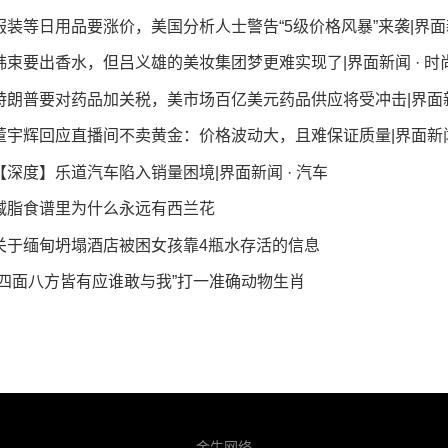
服装等日用品要涨价，美国分析人士警告“5级价格风暴”来袭|界面新
韩束要出香水，但吕义雄的美妆集团梦更难实现了|界面新闻 · 时
特朗普要对药品加关税，美市场百亿美元药品供应将受冲击|界面
董宇辉回应直播间不卖黄金：价格波动大，且难保证质量|界面新
【深度】乐道汽车陷入销量困境|界面新闻 · 汽车
减脂食谱里为什么永远有西兰花
关于缅甸坍塌酒店被困女孩靠4瓶水存活的信息
“四面八方皆有应谁敢与我”打一准确动物生肖
金牛网络