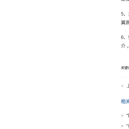
5、
翼高
6、
介
关键
<
相
>
>