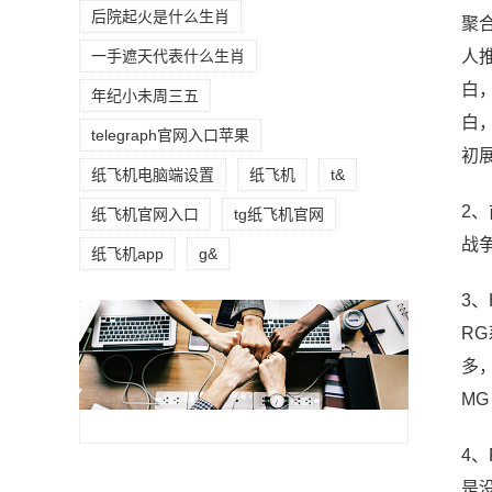
后院起火是什么生肖
聚
人
一手遮天代表什么生肖
白
年纪小未周三五
白
telegraph官网入口苹果
初展
纸飞机电脑端设置
纸飞机
t&
2
纸飞机官网入口
tg纸飞机官网
战
纸飞机app
g&
3、
R
多
MG
4
是