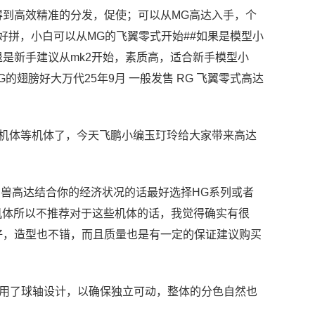
得到高效精准的分发，促使；可以从MG高达入手，个
好拼，小白可以从MG的飞翼零式开始##如果是模型小
是新手建议从mk2开始，素质高，适合新手模型小
翅膀好大万代25年9月 一般发售 RG 飞翼零式高达
由机体等机体了，今天飞鹏小编玉玎玲给大家带来高达
G独角兽高达结合你的经济状况的话最好选择HG系列或者
机体所以不推荐对于这些机体的话，我觉得确实有很
好，造型也不错，而且质量也是有一定的保证建议购买
采用了球轴设计，以确保独立可动，整体的分色自然也