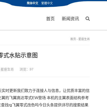
简体中文
繁體中文
首页
新闻资讯
首页
-
星座生肖
翼零式水贴示意图
：
星座生肖
浏览：97
每天实时更新我们致力于连接人与信息，让优质丰富的信
使之翼的飞翼高达零式EW登场 本机的主翼表面结构参考
查找rg飞翼零式改色吗今日头条提供详尽的搜索结果