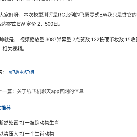
大家好呀，本次模型测评是RG比例的飞翼零式EW我只是馋它的翅膀和组
达零式 EW 定价 2，500日。
帅就是， 视频播放量 3087弹幕量 2点赞数 122投硬币枚数 15收
 ，相关视频。
词：
rg飞翼零式飞机
上一篇：
关于纸飞机聊天app官网的信息
关推荐
“断然处置”打一准确动物生肖
“以势压人”打一个生肖动物