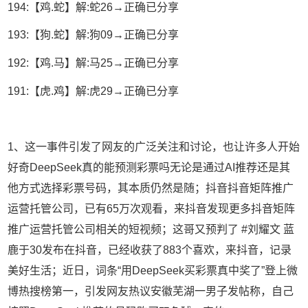
194:【鸡.蛇】解:蛇26→正确已分享
193:【狗.蛇】解:狗09→正确已分享
192:【鸡.马】解:马25→正确已分享
191:【虎.鸡】解:虎29→正确已分享
1、这一事件引发了网友的广泛关注和讨论，也让许多人开始
好奇DeepSeek真的能预测彩票吗无论是通过AI推荐还是其
他方式选择彩票号码，其本质仍然是随；抖音抖音矩阵推广
运营托管公司，已有65万次观看，来抖音发现更多抖音矩阵
推广运营托管公司相关的短视频；这哥又预判了 #刘耀文 蓝
鹿于30发布在抖音，已经收获了883个喜欢，来抖音，记录
美好生活；近日，词条“用DeepSeek买彩票真中奖了”登上微
博热搜榜第一，引发网友热议安徽芜湖一男子发帖称，自己