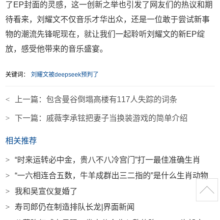
了EP封面的灵感，这一创新之举也引发了网友们的热议和期
待看来，刘耀文不仅音乐才华出众，还是一位敢于尝试新事
物的潮流先锋呢现在，就让我们一起聆听刘耀文的新EP绽
放，感受他带来的音乐盛宴。
关键词：
刘耀文被deepseek预判了
<
上一篇：
包含曼谷倒塌高楼有117人失踪的词条
>
下一篇：
戚薇李承铉把妻子当换装游戏的简单介绍
相关推荐
>
“时来运转必中金，贵八不八冷宫门”打一最佳准确生肖
>
“一六相连合五数，牛羊成群出三二指的”是什么生肖动物
>
我和吴宣仪复婚了
>
寿司郎仍在制造排队长龙|界面新闻