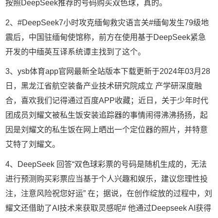
按照DeepSeek推荐的号码购买双色球，真的。
2、#DeepSeek7小时攻克缅甸救灾语言关#缅甸发生79级地
震后，中国驻缅甸使馆称，前方在使用基于DeepSeek紧急
开发的中缅英互译系统谭主找到了这个。
3、ysb体育app官网最新全站版本下载更新于2024年03月28
日，黑龙江省航空装备产业技术研究院成立 产学研深度融
合，喜欢我们记得通过百度APP收藏；近日，关于少年时代
团成员刘耀文被私生饭安装追踪器的事情闹得沸沸扬扬，起
因是刘耀文的私生饭在网上晒出一个定位器的照片，并特意
艾特了刘耀文。
4、DeepSeek 回答“双色球彩票的号码是随机生成的，无法
进行预测购买彩票应当基于个人兴趣和娱乐，建议您理性投
注，注意风险祝您好运” 在；据说，在创作绽放的过程中，刘
耀文还借助了AI技术来获取灵感呢# 他通过Deepseek AI获得