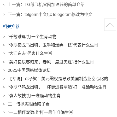
<
上一篇：
TG纸飞机官网加速器的简单介绍
>
下一篇：
telgerm中文包: telegeram修改为中文
相关推荐
>
“千载难逢”打一个生肖动物
>
“今期猪龙马出特，玉手和烟弄一枝”代表什么生肖
>
“大江东去”代表什么生肖
>
“美好良辰客归来，春风一度过天涯”指什么生肖
>
2025中国网络媒体论坛
>
【专访】邓子梁：美元霸权是导致美国制造业空心化的深层原因|界面新闻
>
“今期马鸡龙出特，一杯更进将军酒”打一准确动物生肖
>
“袭人故技”打一准确动物生肖
>
王一博抛媚眼给瞎子看
>
“一二相伴双数出”打一最佳准确生肖