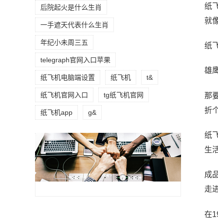
纸
后院起火是什么生肖
就
一手遮天代表什么生肖
年纪小未周三五
纸
telegraph官网入口苹果
雄
纸飞机电脑端设置
纸飞机
t&
纸飞机官网入口
tg纸飞机官网
那
折
纸飞机app
g&
纸
生
成品
走
在