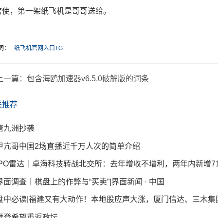
信使，第一架纸飞机是哥哥送给。
词：
纸飞机官网入口TG
上一篇：
包含海鸥加速器v6.5.0破解版的词条
关推荐
唐九洲抄袭
甲亢哥中国2场直播近千万人次的简单介绍
IPO雷达｜卓海科技转战北交所：去年增收不增利，两年内新增71
界面调查｜棋盘上的作弊与“买卖”|界面新闻 · 中国
盘中必读|福建又有大动作！本地股应声大涨，厦门信达、三木集团等
拜登希望重返政坛