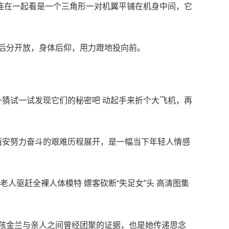
尾连在一起看是一个三角形一对机翼平铺在机身中间，它
前后分开放，身体后仰，用力蹬地投向前。
猜试一试发现它们的秘密吧 动起手来折个大飞机，再
西安努力奋斗的艰难历程展开，是一幅当下年轻人情感
生 老人驱赶全裸人体模特 嫖客砍断“失足女”头 高清图集
小女孩金兰与亲人之间曾经团聚的证据，也是她传递思念