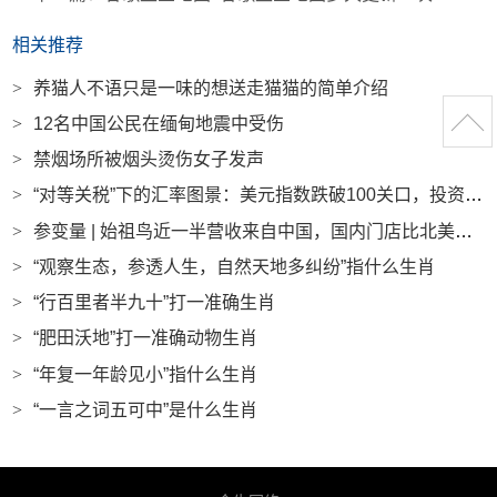
相关推荐
>
养猫人不语只是一味的想送走猫猫的简单介绍
>
12名中国公民在缅甸地震中受伤
>
禁烟场所被烟头烫伤女子发声
>
“对等关税”下的汇率图景：美元指数跌破100关口，投资者涌向日元、瑞郎|界面新闻
>
参变量 | 始祖鸟近一半营收来自中国，国内门店比北美更赚钱|界面新闻
>
“观察生态，参透人生，自然天地多纠纷”指什么生肖
>
“行百里者半九十”打一准确生肖
>
“肥田沃地”打一准确动物生肖
>
“年复一年龄见小”指什么生肖
>
“一言之词五可中”是什么生肖