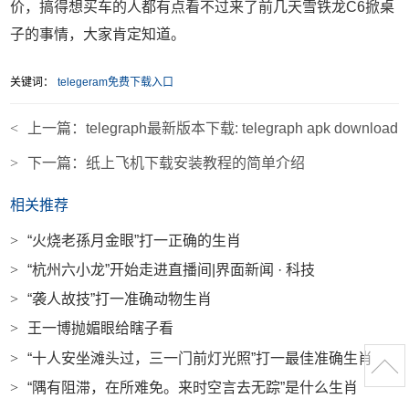
价，搞得想买车的人都有点看不过来了前几天雪铁龙C6掀桌
子的事情，大家肯定知道。
关键词：
telegeram免费下载入口
<
上一篇：
telegraph最新版本下载: telegraph apk download
>
下一篇：
纸上飞机下载安装教程的简单介绍
相关推荐
>
“火烧老孫月金眼”打一正确的生肖
>
“杭州六小龙”开始走进直播间|界面新闻 · 科技
>
“袭人故技”打一准确动物生肖
>
王一博抛媚眼给瞎子看
>
“十人安坐滩头过，三一门前灯光照”打一最佳准确生肖
>
“隅有阻滞，在所难免。来时空言去无踪”是什么生肖