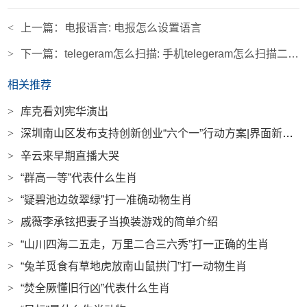
<
上一篇：
电报语言: 电报怎么设置语言
>
下一篇：
telegeram怎么扫描: 手机telegeram怎么扫描二维码
相关推荐
>
库克看刘宪华演出
>
深圳南山区发布支持创新创业“六个一”行动方案|界面新闻 · 快讯
>
辛云来早期直播大哭
>
“群高一等”代表什么生肖
>
“疑碧池边敛翠绿”打一准确动物生肖
>
戚薇李承铉把妻子当换装游戏的简单介绍
>
“山川四海二五走，万里二合三六秀”打一正确的生肖
>
“兔羊觅食有草地虎放南山鼠拱门”打一动物生肖
>
“焚全厥懂旧行凶”代表什么生肖