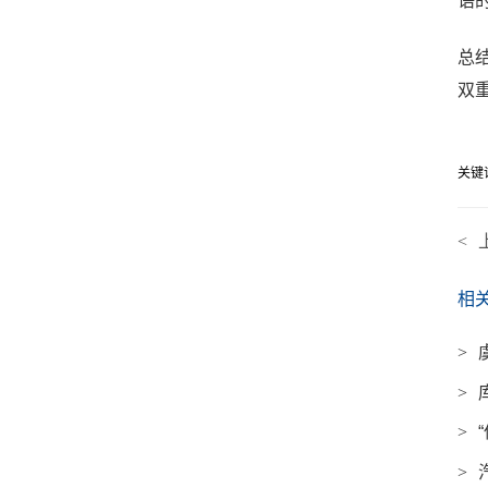
语
总
双
关键
<
相
>
>
>
>