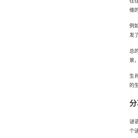
往
维
例
发
总
景
生
的
分
谜
个