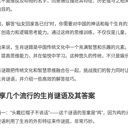
往不直接提及动物的名字，而是通过描述其特征、历史或与之相
的目的。
如，解答“仙女回家各已归”时，你需要对中国的神话和每个生肖
了创造力和逻辑思考能力。通过这样的思维训练，不仅仅是儿童
的来说，生肖谜题是中国传统文化中一个充满智慧和乐趣的元素
，提高思维能力，并在愉悦中学习。这种悠久的传统，不只是娱
肖谜题把传统文化和智慧思维融合在一起，挑战我们的智力同时
生肖谜语，并介绍一些高效的解答技巧。
享几个流行的生肖谜语及其答案
语一：“头戴红帽子不说话”——这个谜语的答案是“鸡”，因为鸡
谜语利用了生肖的外形特征来作谜底，非常巧妙。