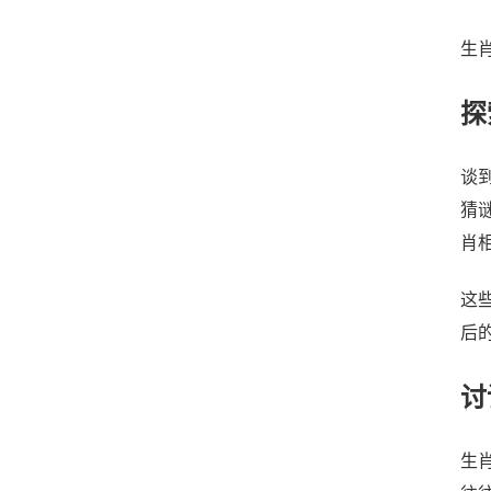
生
探
谈
猜
肖
这
后
讨
生