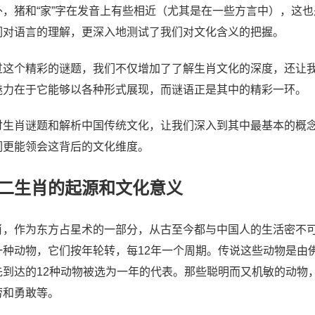
外，猪和“家”字在发音上有些相近（尤其是在一些方言中），这也
们对语言的理解，更深入地测试了我们对文化含义的把握。
过这个精彩的谜题，我们不仅增加了了解生肖文化的深度，还让
魅力在于它能够以各种形式展现，而谜语正是其中的精彩一环。
讨生肖谜题和解析中国传统文化，让我们深入到其中最基本的概
们更能领会这背后的文化维度。
二生肖的起源和文化意义
肖，作为东方占星术的一部分，从古至今都与中国人的生活密不
一种动物，它们按年轮转，每12年一个周期。传说这些动物是由
先到达的12种动物被选为一年的代表。那些聪明而又机敏的动物
劳和勇敢等。