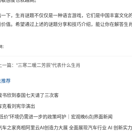
的敏感度也就越高。
结一下，生肖谜题不仅仅是一种语言游戏，它们是中国丰富文化
重价值。希望通过上述的谜题分享和技巧介绍，能让你在解答生
词：
上一篇：
“三寒二暖二芳辰”代表什么生肖
关推荐
虞书欣到泰国七天请了三次客
库克看刘宪华演出
“低价”环境仍需进一步的政策呵护｜宏观晚6点|界面新闻
汽车之家亮相阿里云AI创造力大展 全面展现汽车行业 AI 创新实力