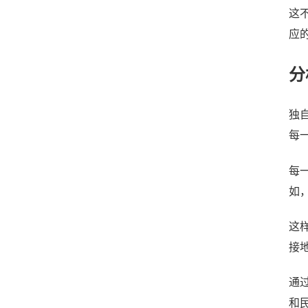
这
应
分
独
每
每
如
这
接
通
和