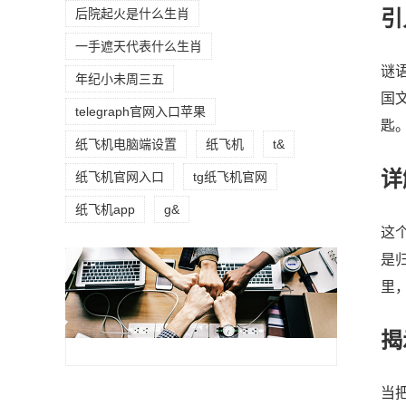
后院起火是什么生肖
引
一手遮天代表什么生肖
谜
年纪小未周三五
国
telegraph官网入口苹果
匙
纸飞机电脑端设置
纸飞机
t&
详
纸飞机官网入口
tg纸飞机官网
纸飞机app
g&
这
是
里
揭
当