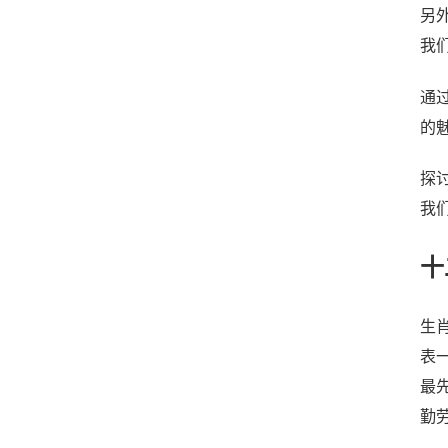
另
我
通
的
探
我
十
生
表
最
勤