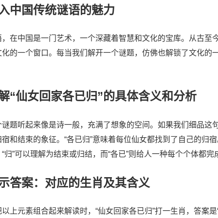
入中国传统谜语的魅力
语，在中国是一门艺术，一个深藏着智慧和文化的宝库。从古至
文化的一个窗口。每当我们解开一个谜题，仿佛也解锁了文化的一
。
解“仙女回家各已归”的具体含义和分析
个谜题听起来像是诗一般，充满了想象的空间。如果我们细品这句话
归宿和结束的象征。“各已归”意味着每位仙女都找到了自己的归
，“归”可以理解为结束或归结，而“各已”则给人一种每个个体都
示答案：对应的生肖及其含义
把以上元素组合起来解读时，“仙女回家各已归”打一生肖，答案是