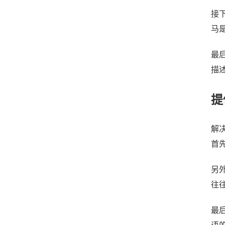
接
马
最
描
提
解
首
另
往
最