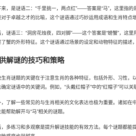
下来，是谜语二：“千里挑一，两点红”——答案是“马”，这里指
是对于卓越之才的比喻，这个谜语通过巧妙运用成语和生肖特点
后，谜语三：“洞房花烛夜，四对脚”——这个答案是“螃蟹”，这里
述了蟹的外形特征。这个谜语通过场景的设定和动物特征的描述
供解谜的技巧和策略
决生肖谜题的关键在于注意生肖的各种特征，包括外形、习性，
先确定谜语中的关键词。例如，“头戴红帽子”中的“红帽子”可以关
外，了解一些常见的与生肖相关的文化表达也极为重要。诸如在中
往能帮助解开与“马”相关的谜题。
后，多练习和多观察是提升解谜技能的有效方法。每个谜题都能