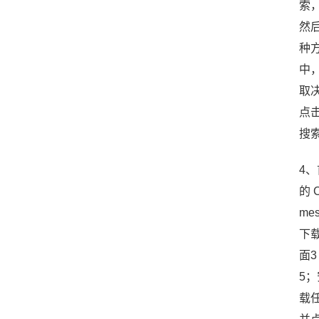
索
然
种
中
取
点
搜
4
的 
me
下
面3
5
载任