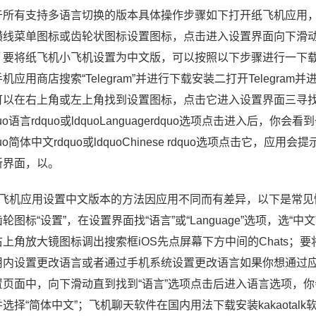
于所有支持多语言切换的版本具体操作步骤如下打开纸飞机应用
横线菜单图标或齿轮状图标设置图标，点击进入设置界面向下滑动设置
要将纸飞机小飞机设置为中文版，可以按照以下步骤进行一下载并安装T
机应用商店搜索“Telegram”并进行下载安装二打开Telegram
可以在右上角或左上角找到设置图标，点击它进入设置界面三寻
quo语言rdquo或ldquoLanguagerdquo选项点击进入
quo简体中文rdquo或ldquoChinese rdquo选项点击
新界面，以。
、飞机应用设置中文版本的方法因应用不同而有差异，以下是常见情况
轮图标“设置”，在设置界面找“语言”或“Language”选项，选“中
上角放大镜图标调出搜索框iOS先点屏幕下方中间的Chats；要将
用内设置更改语言或者通过手机系统设置更改语言如果你想通过
置页面中，向下滑动直到找到“语言”选项点击后进入语言选项，
并选择“简体中文”；飞机聊天软件在国内用法下载安装kakaota