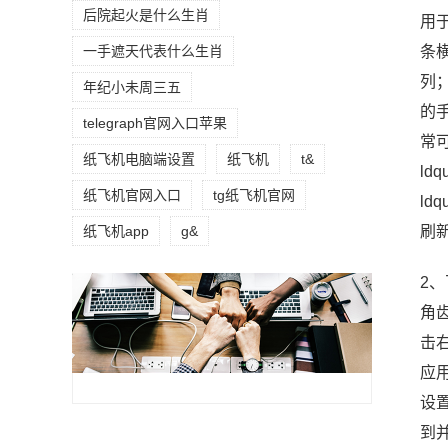
后院起火是什么生肖
用
条
一手遮天代表什么生肖
列；
年纪小未周三五
的手
telegraph官网入口苹果
常
纸飞机电脑端设置
纸飞机
t&
ld
纸飞机官网入口
tg纸飞机官网
ld
刷
纸飞机app
g&
2
角齿
击右
应
设
到