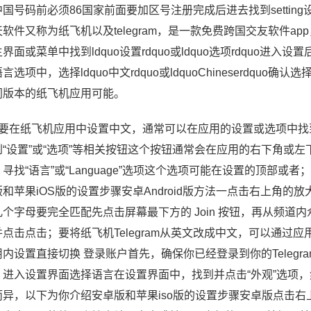
国号码前必须86国家前面要加区号注册完成后进去找到setting
天软件又称为纸飞机以及telegram，是一款免费跨国交友软件
界面或菜单中找到ldquo设置rdquo或ldquo选项rdquo进入设置后，寻
言选项中，选择ldquo中文rdquo或ldquoChineserdq
同版本的纸飞机应用可能。
、要在纸飞机应用中设置中文，通常可以在应用的设置或选项中
到“设置”或“选项”等相关按钮这个按钮通常会在应用的右下角或
，寻找“语言”或“Language”选项这个选项可能在设置的顶部
和苹果iOS版的设置步骤安卓Android版方法一点击右上角的放
几个字母要完全匹配先点击屏幕最下方的 Join 按钮，再从频
并点击点击；要将纸飞机Telegram从英文改成中文，可以通
内设置直接切换 登录账户首先，确保你已经登录到你的Telegra
，进入设置界面选择语言在设置界面中，找到并点击“外观”选项
而异，以下为你介绍安卓版和苹果iso版的设置步骤安卓版点击右上角