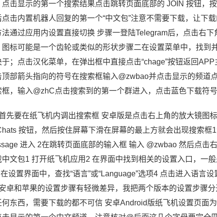
，点击显示的第一个搜索结果点击跳转页面底部的 JOIN 按钮，
后点击内置机器人回复的第一个“中文包”注意不需要下载，让下载的
方法通过应用内设置直接切换 步骤一登陆Telegram后，点击右
，图标可能是一个齿轮或类似的形状步骤二在设置菜单中，找到并
决于；点击汉化菜单，在弹出框中直接点击“chage”按钮返回A
击顶部箭头指向的符号在搜索框输入@zwbao并点击显示的频道
索框，输入@zhC点击搜索到的第一个群进入，点击蓝色下载符
、首先要在纸飞机内调出搜索框 安卓版是点击右上角的放大镜图标调
Chats 按钮，然后按住屏幕下滑在屏幕的最上方就会出现搜索框1然
ssage 进入 2在跳转页面底部的输入框 输入 @zwbao 
载中文包1 打开纸飞机应用2 在界面中找到相关的设置入口，一
 在设置界面中，查找“语言”或“Language”选项4 点击进入语言设置
；安卓和苹果的设置步骤有轻微差异，我把两个版本的设置步骤
何东西，需要下载的都不可信 安卓Android版纸飞机设置页面为中