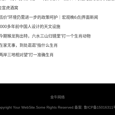
金宣虎酒窝
“低价”环境仍需进一步的政策呵护｜宏观晚6点|界面新闻
4000多年前中国人设计的天文设施
“今期猴龙狗出特，六水三山归镜里”打一个生肖动物
“在家无事，到处逛逛”指什么生肖
“两岸三地相对望”打一准确生肖
金牛网络
pyright Your WebSite.Some Rights Reserved.备案:
鲁ICP备15016311