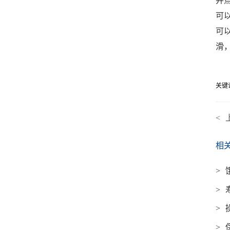
并
可
可
滑
关键
<
相
>
>
>
>