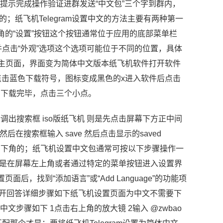
按提示完成操作验证进群发送“中文包”三个字到群内，
；纸飞机Telegram设置中文的方法主要有两种第一
下角的“设置”按钮这个按钮通常位于应用的底部菜单栏
点击“外观”选项这个选项可能位于不同的位置，具体
PP主页面，界面变为简体中文版本纸飞机软件打开软件
点击蓝色下载符号，图标变成黑色的x进入软件后点击
号下载完毕，点击三个小点。
出搜索框 iso版纸飞机 则是先点击屏幕下方正中间
后在搜索框输入 save 然后点击显示的saved
然后点击右下角的；纸飞机设置中文包通常可按以下步骤操作一
般是在屏幕左上角或者通过特定的菜单按钮进入设置界
页面后，找到“添加语言”或“Add Language”的功能项
分开回答详细步骤如下纸飞机设置页面为中文不需要下
文步骤如下 1点击右上角的放大镜 2输入 @zwbao