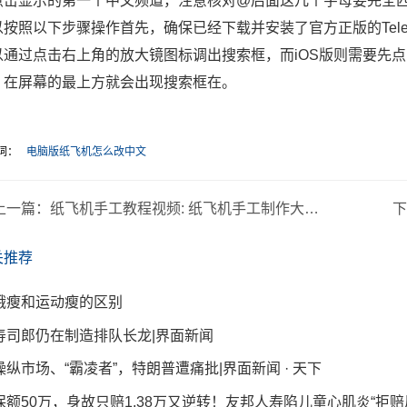
点击显示的第一个中文频道，注意核对@后面这几个字母要完全匹配
以按照以下步骤操作首先，确保已经下载并安装了官方正版的Tel
以通过点击右上角的放大镜图标调出搜索框，而iOS版则需要先点
，在屏幕的最上方就会出现搜索框在。
词：
电脑版纸飞机怎么改中文
上一篇：
纸飞机手工教程视频: 纸飞机手工制作大全做法
关推荐
饿瘦和运动瘦的区别
寿司郎仍在制造排队长龙|界面新闻
操纵市场、“霸凌者”，特朗普遭痛批|界面新闻 · 天下
保额50万，身故只赔1.38万又逆转！友邦人寿陷儿童心肌炎“拒赔