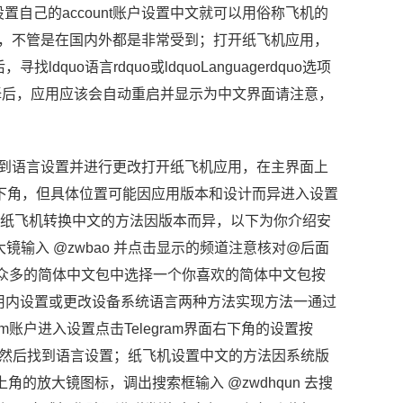
设置自己的account账户设置中文就可以用俗称飞机的
app，不管是在国内外都是非常受到；打开纸飞机应用，
找ldquo语言rdquo或ldquoLanguagerdquo选项
uo确认选择后，应用应该会自动重启并显示为中文界面请注意，
找到语言设置并进行更改打开纸飞机应用，在主界面上
左下角，但具体位置可能因应用版本和设计而异进入设置
或者；纸飞机转换中文的方法因版本而异，以下为你介绍安
大镜输入 @zwbao 并点击显示的频道注意核对@后面
道内众多的简体中文包中选择一个你喜欢的简体中文包按
过应用内设置或更改设备系统语言两种方法实现方法一通过
m账户进入设置点击Telegram界面右下角的设置按
，然后找到语言设置；纸飞机设置中文的方法因系统版
的放大镜图标，调出搜索框输入 @zwdhqun 去搜