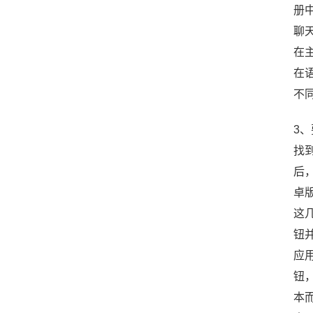
册中
聊
在主
在语
不
3
找
后
卓版
这
钮
应用
钮
本