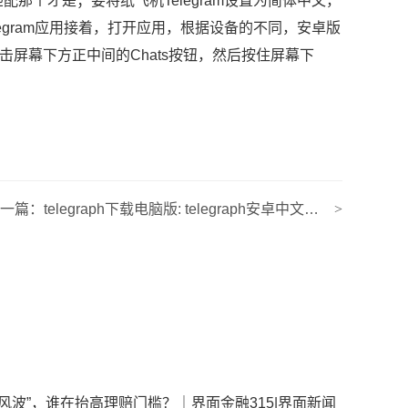
那个才是；要将纸飞机Telegram设置为简体中文，
egram应用接着，打开应用，根据设备的不同，安卓版
击屏幕下方正中间的Chats按钮，然后按住屏幕下
下一篇：
telegraph下载电脑版: telegraph安卓中文版下载
>
风波”，谁在抬高理赔门槛？｜界面金融315|界面新闻