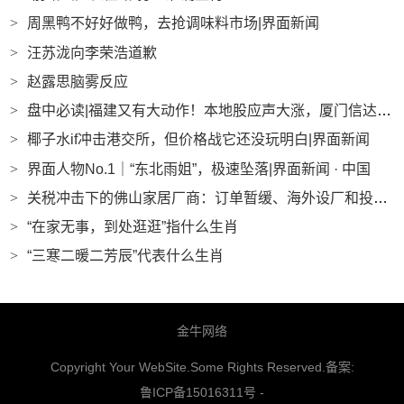
>
周黑鸭不好好做鸭，去抢调味料市场|界面新闻
>
汪苏泷向李荣浩道歉
>
赵露思脑雾反应
>
盘中必读|福建又有大动作！本地股应声大涨，厦门信达、三木集团等多股涨停|界面新闻 · 证券
>
椰子水if冲击港交所，但价格战它还没玩明白|界面新闻
>
界面人物No.1｜“东北雨姐”，极速坠落|界面新闻 · 中国
>
关税冲击下的佛山家居厂商：订单暂缓、海外设厂和投放新市场|界面新闻
>
“在家无事，到处逛逛”指什么生肖
>
“三寒二暖二芳辰”代表什么生肖
金牛网络
Copyright Your WebSite.Some Rights Reserved.备案:
鲁ICP备15016311号
-