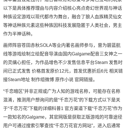
以下是具体推荐理由与内容介绍核心亮点奇幻世界观与神话
种族设定游戏以现代都市为舞台，融合了狼人血族精灵仙女
等神话种族元素这些种族因科技发展隐匿于人类社会，男主
作为半神话种。
画师阵容苍田赤秋SOLA等业内著名画师参与，曾为碧蓝航
线等游戏绘制立绘配音导演由国内Galgame配音三女神之一
的灵缡心担任，为作品增色不少发售信息平台Steam 发售时
间已正式发售 价格首发原价12元，首发优惠折后6元 相关链
接Steam地址 制作组微博 原作小说 官网链接。
“千恋暗区”并非正规或广为人知的游戏名称，可能存在名称
混淆，推测用户想询问的是“千恋万花”的下载方式以下是关
于“千恋万花”下载的详细科普1 官方渠道下载“千恋万花”作为
一款知名的Galgame，其官网版是获取正版游戏的可靠途径
用户可通过搜索引擎查找“千恋万花官方网站”，进入后通常