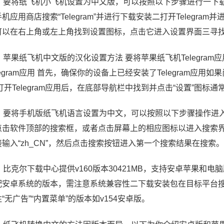
、要将纸飞机小飞机设置为中文版，可以按照以下步骤进行一下载并安装T
机应用商店搜索“Telegram”并进行下载安装二打开Telegram
可以在右上角或左上角找到设置图标，点击它进入设置界面三寻
5、苹果纸飞机中文版的汉化设置方法 要将苹果纸飞机Telegr
legram应用 首先，确保你的设备上已经安装了Telegram应用如
打开Telegram应用后，在底部导航栏中找到并点击“设置”图标通
6、要将手机版纸飞机语言设置为中文，可以按照以下步骤操作进
点击软件顶部的搜索框，或者点击屏幕上的相应图标以进入搜索界面输
接输入“zh_CN”，然后点击搜索按钮进入第一个搜索结果在搜索。
7、比克尔下载中心提供v160版本30421MB，支持安卓苹果
配安卓系统的版本，需注意系统兼容性二下载安装包在目标平台搜
“无广告”“内置菜单”的版本如v154安卓版。