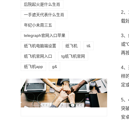
后院起火是什么生肖
2
一手遮天代表什么生肖
载
年纪小未周三五
telegraph官网入口苹果
3、
或“
纸飞机电脑端设置
纸飞机
t&
再
纸飞机官网入口
tg纸飞机官网
纸飞机app
g&
4
样的
定
5
突
安