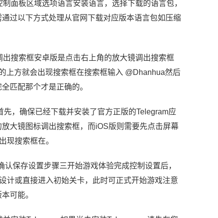
控制面板区域选项语言安装语言，选择下载的语言包，
mium，需通过以下方式处理从官网下载对应版本语言包如压缩
调出搜索框安卓版是点击右上角的放大镜调出搜索框
上方就会出现搜索框在搜索框输入 @Dhanhua然后
完全匹配那个才是正确的。
首先，确保已经下载并安装了官方正版的Telegram应
放大镜图标调出搜索框，而iOS版则需要先点击屏幕
会出现搜索框在。
，确认保存设置步骤三开始游戏体验完成控制设置后，
机设计或直接进入初始关卡，此时可正式开始游戏注意
版本可能。