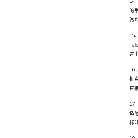
14
的手
常
1
Te
置 
1
框
直
1
适
标注