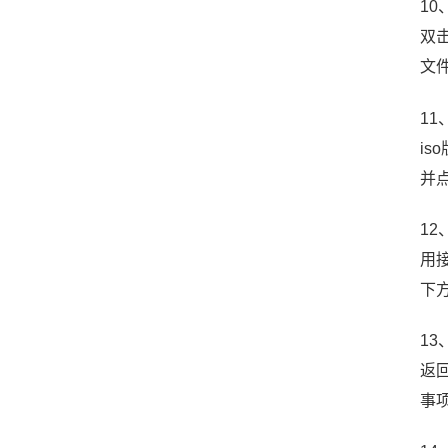
1
双击
文
1
i
并
12
用
下
1
返
事