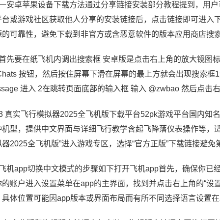
、一安卓苹果设备下载方法通过分享链接安装部分教程提到，用
平台或游戏社区获取他人分享的安装链接后，点击链接即可进入
源的可靠性，避免下载到非官方或含恶意软件的版本应用商店搜索
、首先要在纸飞机内调出搜索框 安卓版是点击右上角的放大镜图标调
Chats 按钮，然后按住屏幕下滑在屏幕的最上方就会出现搜索框1然
ssage 进入 2在跳转页面底部的输入框 输入 @zwbao 然后点
、3 真实飞行模拟器2025全飞机版下载平台52pk游戏平台国
种机型，提供中文界面与详细飞行教学含起飞降落仪表操作等，适合
拟器2025全飞机版”进入游戏专区，选择“官方正版”下载链接避免
飞机app切换中文模式的步骤如下打开飞机app首先，确保你已经下
你的账户进入设置菜单在app的主界面，找到并点击右上角的“设
，具体位置可能因app版本或界面布局而有所不同选择语言设置在