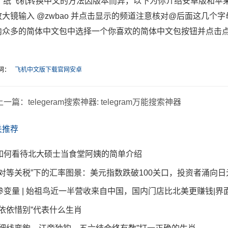
8、纸飞机转换中文的方法因版本而异，以下为你介绍安卓版和苹果i
放大镜输入 @zwbao 并点击显示的频道注意核对@后面这几个字
内众多的简体中文包中选择一个你喜欢的简体中文包按钮并点击
词：
飞机中文版下载官网安卓
上一篇：
telegeram搜索神器: telegram万能搜索神器
关推荐
如何看待北大硕士当食堂阿姨的简单介绍
“对等关税”下的汇率图景：美元指数跌破100关口，投资者涌向日
参变量 | 始祖鸟近一半营收来自中国，国内门店比北美更赚钱|界
“依依惜别”代表什么生肖