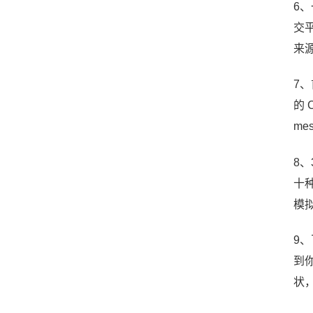
6
交
来
7
的 
me
8
十
模
9、
到
状