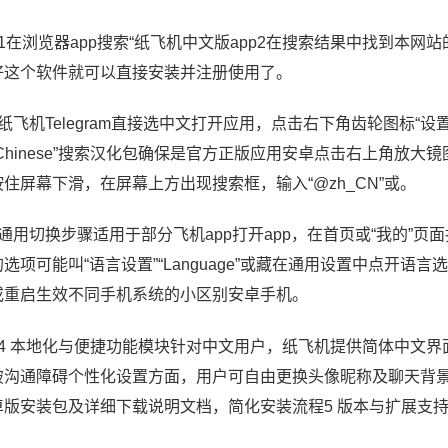
、1在浏览器app搜索“纸飞机中文版app2在搜索结果中找到本
好这个软件就可以直接安装并注册使用了。
纸飞机Telegram直接选中文打开应用，点击右下角齿轮图标“设置”，
Chinese”搜索汉化包确保是官方正版应用安卓点击右上角放大镜
按住屏幕下滑，在屏幕上方出现搜索框，输入“@zh_CN”或。
、通用切换步骤适用于部分飞机app打开app，在首页或“我的”页
选项可能叫“语言设置”“Language”或藏在通用设置中点开语言
或重启生效不同手机系统的小区别安卓手机。
、4 本地化与便捷功能模块针对中文用户，纸飞机提供简体中文
破沟通障碍个性化设置方面，用户可自由更换头像昵称及聊天背景
卓版安装包及详细下载说明文档，简化安装流程5 版本与扩展支