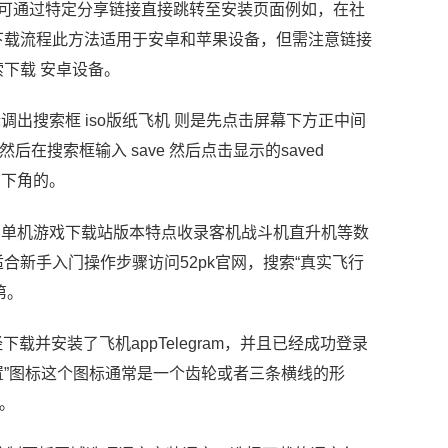
户可通过特定分享链接直接跳转至安装页面例如，在社
下载流程此方法适用于安卓和苹果设备，但需注意链接
下载 安卓设备。
出搜索框 iso版纸飞机 则是先点击屏幕下方正中间
后在搜索框输入 save 然后点击显示的saved
击右下角的。
内知名单机游戏下载站版本特点收录客机战斗机直升机等数
新手入门操作步骤访问52pk官网，搜索“真实飞行
第。
载并安装了飞机appTelegram，并且已经成功登录
置”图标这个图标通常是一个齿轮或者三条横线的形
。