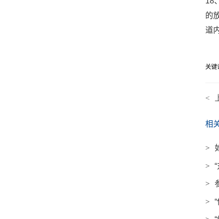
1
的
道
关键
<
相
>
>
>
>