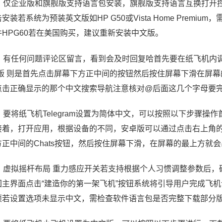
0、仅企业版和旗舰版支持语言包安装，旗舰版支持语言互换打开
安装若系统为预装英文版如HP G50或Vista Home Pre
件HPG60若在美国购买，建议重新安装中文版。
1、有任何问题评论区留言，看到会及时回复哈首先要在纸飞机内
so版 则是首先点击屏幕下方正中间的按钮然后按住屏幕下滑在屏幕的
点击正确显示的那个中文搜索导航注意核对@后面这几个字母要
、要将纸飞机Telegram设置为简体中文，可以按照以下步骤操作
接着，打开应用，根据设备的不同，安卓版可以通过点击右上角的
方正中间的Chats按钮，然后按住屏幕下滑，在屏幕的最上方就
3、虚拟摇杆布局 重力感应开关若支持根据个人习惯调整参数后
回主界面点击“建造你的第一架飞机”按钮系统将引导用户完成飞
项若设置选项未显示中文，需检查软件语言包是否完整下载部分