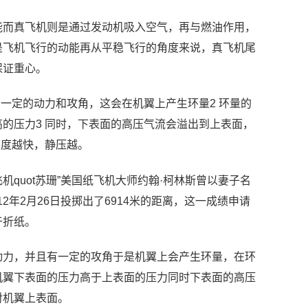
能而真飞机则是通过发动机吸入空气，再与燃油作用，
是飞机飞行的动能再从平稳飞行的角度来说，真飞机尾
保证重心。
一定的动力和攻角，这会在机翼上产生环量2 环量的
的压力3 同时，下表面的高压气流会溢出到上表面，
速度越快，静压越。
quot苏珊”美国纸飞机大师约翰·柯林斯曾以妻子名
012年2月26日投掷出了6914米的距离，这一成绩申请
于折纸。
动力，并且有一定的攻角于是机翼上会产生环量，在环
机翼下表面的压力高于上表面的压力同时下表面的高压
对机翼上表面。