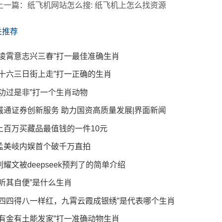
上一篇：
纸飞机网站怎么搜: 纸飞机上怎么找资源
关推荐
“凌霄意志兴三春”打一最佳准确生肖
“十六三日街上走”打一正确的生肖
“功过是非”打一个生肖动物
诚通证券创新服务 助力国资高质量发展|界面新闻
上百万买藏品最值钱的一件10元
孟美岐内娱首个破千万直拍
刘耀文被deepseek预判了的简单介绍
“听其自便”是什么生肖
“四四得八一样红，九霄云霞成银绣”是代表哪个生肖
“有金有土能发家”打一准确动物生肖