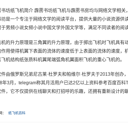
雳书坊纸飞机简介 霹雳书坊纸飞机与霹雳书房均与网络文学相关
书坊是一个专注于网络文学的阅读平台，提供大量的小说资源供
限于男频小说女频小说中国文学外国文学等，满足不同读者的阅
飞机的升力原理是三角翼的升力原理，由于掷出飞机时飞机具有
的作用使得机翼下表面的流体的速度低于上表面的流体的速度，
素飞机结构纸张质料机翼尾端弧角机翼面积飞机的重心飞机的。
件由俄罗斯兄弟尼古莱·杜罗夫和帕维尔·杜罗夫于2013年创办，后
18年3月，telegram称其月活用户已达2亿以上资料参考百度百科
软件，它不仅提供在线聊天和打招呼的乐趣，还拥有重新设计的
词：
纸飞机百科