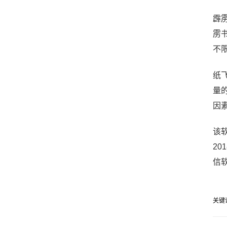
霹
雳
不
纸
量
因
该软
20
信
关键