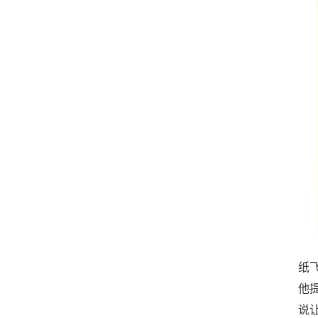
纸
他
说