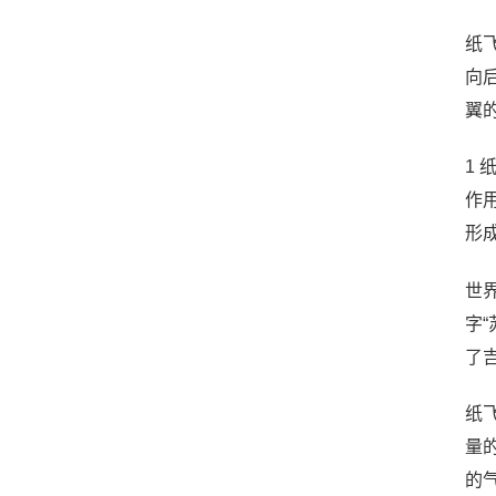
纸
向
翼
1
作
形
世
字“
了
纸
量
的