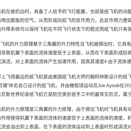
飞机在被扔出时，具备了人给予的飞行能量，也就是纸飞机的动
后喷出膨胀的空气，从而形成向前飞的反作用力，此反作用力便
的升降系统可以保持飞机在不同飞行状态下的稳定而纸飞机只有
 纸飞机的升力原理基于三角翼的升力特性当飞机被掷出时，它具有
用导致机翼下表面的流体速度低于上表面，从而在下表面形成较高
成涡流，对上表面的流体产生加速作用，提高其速度4 由于流体
界上飞得最远的纸飞机是由美国纸飞机大师约翰柯林斯设计的纸飞机
苏珊”命名自己设计的纸飞机，并由橄榄球运动员Joe Ayoob在2
吉尼斯世界纪录纸飞机它是航空类折纸手工中的最常见形式，属
飞机的升力原理是三角翼的升力原理，由于掷出飞机时飞机具有
的作用使得机翼下表面的流体的速度低于上表面的流体的速度，
气流会溢出到上表面，在下表面的流体运动到上表面时形成涡流