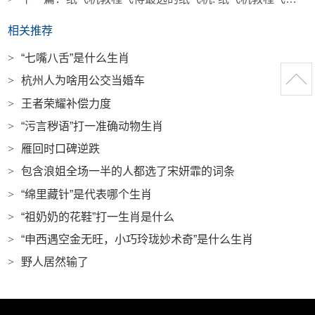
相关推荐
>
“七嘴八舌”是什么生肖
>
杭州人为啥用公交当婚车
>
王者荣耀补偿力度
>
“污言秽语”打一准确动物生肖
>
雁回时口碑逆跌
>
包含浪姐全场一半的人都选了宋妍霏的词条
>
“绵里藏针”是代表哪个生肖
>
“祖奶奶的花鞋”打一生肖是什么
>
“申西遇空金无旺，小巧玲珑妙术奇”是什么生肖
>
野人居然输了