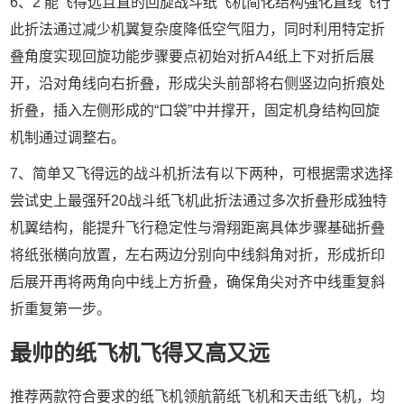
6、2 能飞得远且直的回旋战斗纸飞机简化结构强化直线飞行
此折法通过减少机翼复杂度降低空气阻力，同时利用特定折
叠角度实现回旋功能步骤要点初始对折A4纸上下对折后展
开，沿对角线向右折叠，形成尖头前部将右侧竖边向折痕处
折叠，插入左侧形成的“口袋”中并撑开，固定机身结构回旋
机制通过调整右。
7、简单又飞得远的战斗机折法有以下两种，可根据需求选择
尝试史上最强歼20战斗纸飞机此折法通过多次折叠形成独特
机翼结构，能提升飞行稳定性与滑翔距离具体步骤基础折叠
将纸张横向放置，左右两边分别向中线斜角对折，形成折印
后展开再将两角向中线上方折叠，确保角尖对齐中线重复斜
折重复第一步。
最帅的纸飞机飞得又高又远
推荐两款符合要求的纸飞机领航箭纸飞机和天击纸飞机，均