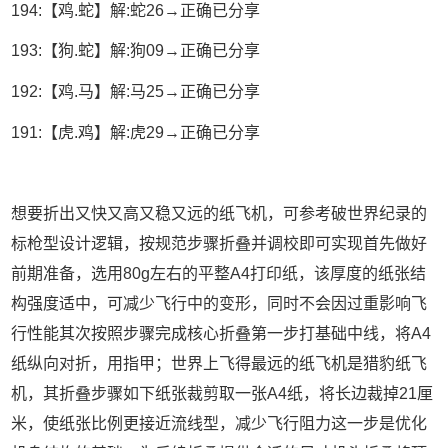
194:【鸡.蛇】解:蛇26→正确已分享
193:【狗.蛇】解:狗09→正确已分享
192:【鸡.马】解:马25→正确已分享
191:【虎.鸡】解:虎29→正确已分享
想要折出又快又高又稳又远的纸飞机，可参考破世界纪录的
标枪型设计逻辑，按规范步骤折叠并调校即可实现首先做好
前期准备，选用80g左右的平整A4打印纸，该厚度的纸张结
构强度适中，可减少飞行中的变形，同时不会因过重影响飞
行性能其次按照步骤完成核心折叠第一步打基础中线，将A4
纸纵向对折，用指甲；世界上飞得最远的纸飞机是猎豹纸飞
机，其折叠步骤如下纸张裁剪取一张A4纸，将长边裁掉21厘
米，使纸张比例更接近流线型，减少飞行阻力这一步是优化