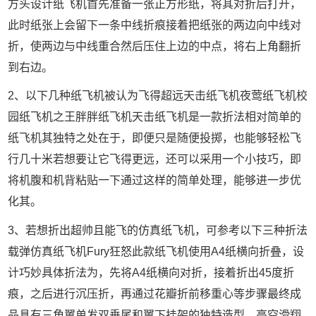
方头设计纸飞机首先准备一张正方形纸，将其对折后打开，
此时纸张上会留下一条中线折痕接着把纸张的两边向中线对
折，使两边与中线重合然后压住上边的中点，将右上角翻折
到右边。
2、以下几种纸飞机被认为飞得超远天击纸飞机夜莺纸飞机校
园纸飞机之王胖胖纸飞机天击纸飞机是一款折法相对简单的
纸飞机其独特之处在于，即便只是随便投掷，也能够轻松飞
行几十米若想要让它飞得更远，还可以采用一个小技巧，即
将机腹和机背粘贴一下通过这样的简单处理，能够进一步优
化其。
3、若想折出超帅且能飞的仿真纸飞机，可参考以下三种折法
载弹仿真纸飞机Fury狂怒此款纸飞机使用A4纸横向折叠，设
计巧妙具体折法为，先将A4纸横向对折，接着折出45度折
痕，之后进行沉压折，再通过花瓣折前移重心等步骤最终成
品具有三角翼单发双垂尾和翼下挂架的独特造型，高空滑翔