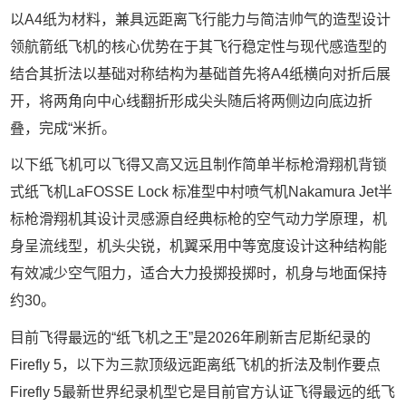
以A4纸为材料，兼具远距离飞行能力与简洁帅气的造型设计
领航箭纸飞机的核心优势在于其飞行稳定性与现代感造型的
结合其折法以基础对称结构为基础首先将A4纸横向对折后展
开，将两角向中心线翻折形成尖头随后将两侧边向底边折
叠，完成“米折。
以下纸飞机可以飞得又高又远且制作简单半标枪滑翔机背锁
式纸飞机LaFOSSE Lock 标准型中村喷气机Nakamura Jet半
标枪滑翔机其设计灵感源自经典标枪的空气动力学原理，机
身呈流线型，机头尖锐，机翼采用中等宽度设计这种结构能
有效减少空气阻力，适合大力投掷投掷时，机身与地面保持
约30。
目前飞得最远的“纸飞机之王”是2026年刷新吉尼斯纪录的
Firefly 5，以下为三款顶级远距离纸飞机的折法及制作要点
Firefly 5最新世界纪录机型它是目前官方认证飞得最远的纸飞