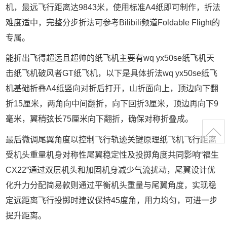
机，最远飞行距离达9843米，使用标准A4纸即可制作，折法
难度适中，完整分步折法可参考Bilibili频道Foldable Flight的
专属。
能折出飞得超远且超帅的纸飞机主要有wq yx50se纸飞机天
击纸飞机破风者GT纸飞机，以下是具体折法wq yx50se纸飞
机基础折叠A4纸竖向对折后打开，山折面向上，顶边向下翻
折15厘米，两角向中间翻折，向下回折3厘米，顶边再向下9
毫米，翼稍弦长75厘米向下翻折，确保对称折叠成。
最后微调尾翼角度以控制飞行轨迹关键原理纸飞机飞行距离
受机头重量机身对称性尾翼稳定性及投掷角度共同影响“福生
CX22”通过双层机头和加固机身减少气流扰动，尾翼设计优
化升力分配简易款则通过平衡机头重量与尾翼角度，实现稳
定远距离飞行投掷时建议保持45度角，用力均匀，可进一步
提升距离。