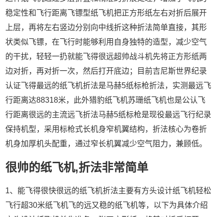
稳定性和飞行距离飞镖型纸飞机把正方形纸左右对折后展开
上层，再将左右竖边分别向中线折这种折法简单直接，其形
状类似飞镖，在飞行时能够利用自身独特的造型，减少空气
的干扰，轻轻一扔就能飞得很远超帅战斗机先将正方形纸两
边对折，再对折一次，然后打开底边；目前吉尼斯世界纪录
认证飞得最远的纸飞机折法是马赫5纸标枪折法，实测最远飞
行距离达88318米，此外猎豹纸飞机苏珊纸飞机也是公认飞
行距离很远的主流远飞折法马赫5纸标枪是现役最远飞行纪录
保持机型，采用标枪式长机身窄机翼结构，折法核心为卷折
机身加厚机头配重，通过窄长机翼减少空气阻力，兼顾低。
很帅的纸飞机,折法非常简单
1、能飞得很快很远的纸飞机折法主要有方头设计纸飞机轻松
飞行超30米纸飞机飞的远又稳的纸飞机等，以下为具体介绍