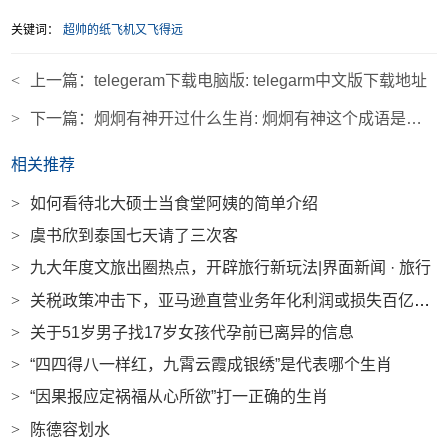
关键词：
超帅的纸飞机又飞得远
<
上一篇：
telegeram下载电脑版: telegarm中文版下载地址
>
下一篇：
炯炯有神开过什么生肖: 炯炯有神这个成语是什么意思
相关推荐
>
如何看待北大硕士当食堂阿姨的简单介绍
>
虞书欣到泰国七天请了三次客
>
九大年度文旅出圈热点，开辟旅行新玩法|界面新闻 · 旅行
>
关税政策冲击下，亚马逊直营业务年化利润或损失百亿美元|界面新闻 · 科技
>
关于51岁男子找17岁女孩代孕前已离异的信息
>
“四四得八一样红，九霄云霞成银绣”是代表哪个生肖
>
“因果报应定祸福从心所欲”打一正确的生肖
>
陈德容划水