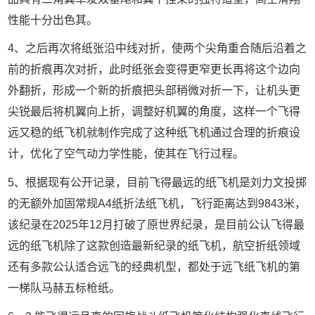
性能十分出色其。
4、之后再次将纸张沿中线对折，使两个尖角重合随后沿着之
前的折痕再次对折，此时纸张会变得更窄更长再将这个边向
外翻折，形成一个新的折痕把头部稍微对折一下，让机头更
尖锐最后将机翼向上折，调整好机翼的角度，这样一个飞得
远又稳的纸飞机就制作完成了这种纸飞机通过合理的折痕设
计，优化了空气动力学性能，使其在飞行过程。
5、根据现有公开记录，目前飞得最远的纸飞机是刘力文投掷
的无额外加固常规A4纸折法纸飞机，飞行距离达到9843米，
该纪录在2025年12月打破了原世界纪录，是目前公认飞得最
远的纸飞机除了这款创造最新纪录的纸飞机，航空折纸领域
还有多款公认适合远飞的经典机型，都处于远飞纸飞机的第
一梯队马赫五标枪纸。