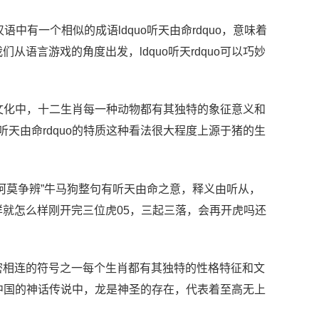
在汉语中有一个相似的成语ldquo听天由命rdquo，意味着
语言游戏的角度出发，ldquo听天rdquo可以巧妙
传统文化中，十二生肖每一种动物都有其独特的象征意义和
听天由命rdquo的特质这种看法很大程度上源于猪的生
坷莫争辨”牛马狗整句有听天由命之意，释义由听从，
就怎么样刚开完三位虎05，三起三落，会再开虎吗还
密相连的符号之一每个生肖都有其独特的性格特征和文
系在中国的神话传说中，龙是神圣的存在，代表着至高无上