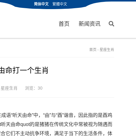
简体中文
繁體中文
首页
新闻资讯
首页
-
星座生肖
天由命打一个生肖
：
星座生肖
浏览：30
“听天由命”中，“由”与“酉”谐音，因此指的是酉鸡
听天由命quot的是猪猪在传统文化中常被视为随遇而
度契合它们不主动抗争环境，满足于当下的生活条件，体