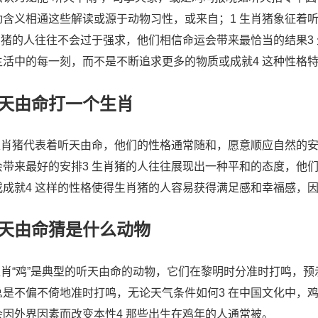
动含义相通这些解读或源于动物习性，或来自；1 生肖猪象征着
 属猪的人往往不会过于强求，他们相信命运会带来最恰当的结果3
生活中的每一刻，而不是不断追求更多的物质或成就4 这种性格
天由命打一个生肖
 生肖猪代表着听天由命，他们的性格通常随和，愿意顺应自然的安
会带来最好的安排3 生肖猪的人往往展现出一种平和的态度，他
或成就4 这样的性格使得生肖猪的人容易获得满足感和幸福感，
天由命猜是什么动物
 生肖“鸡”是典型的听天由命的动物，它们在黎明时分准时打鸣，
总是不偏不倚地准时打鸣，无论天气条件如何3 在中国文化中，
会因外界因素而改变本性4 那些出生在鸡年的人通常被。