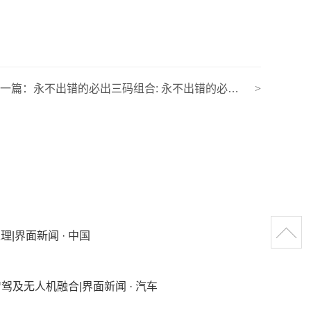
下一篇：
永不出错的必出三码组合: 永不出错的必出二码组合3d
>
|界面新闻 · 中国
智驾及无人机融合|界面新闻 · 汽车