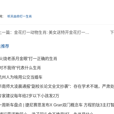
词：
听天由命打一生肖
上一篇：
金花打一动物生肖: 美女送特开金花打一动物生肖
关推荐
“火烧老孫月金眼”打一正确的生肖
“时不我待”代表什么生肖
杭州人为啥用公交当婚车
华南师大凌晨通报“副校长论文全文抄袭”：存在学术不端，严肃处理
专家建议每年给2岁以下小孩发2万
一周新车盘点 | 捷尼赛思发布X Gran双门概念车 方程豹钛3主打