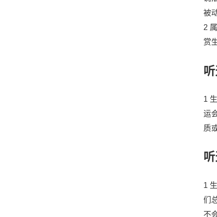
被
2
赏
听
1
运
质
听
1
们
不