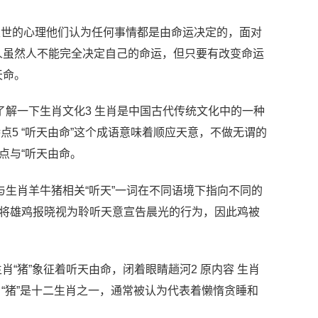
厌世的心理他们认为任何事情都是由命运决定的，面对
人虽然人不能完全决定自己的命运，但只要有改变命运
天命。
来了解一下生肖文化3 生肖是中国古代传统文化中的一种
点5 “听天由命”这个成语意味着顺应天意，不做无谓的
点与“听天由命。
与生肖羊牛猪相关“听天”一词在不同语境下指向不同的
，将雄鸡报晓视为聆听天意宣告晨光的行为，因此鸡被
生肖“猪”象征着听天由命，闭着眼睛趟河2 原内容 生肖
肖“猪”是十二生肖之一，通常被认为代表着懒惰贪睡和