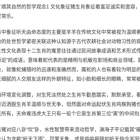
了顺其自然的哲学观念1 文化象征猪生肖象征着富足诚实和宽容，其
足常乐。
肖中象征听天由命态度的主要是羊羊在传统文化中常被视为温顺
抢的处世哲学紧密关联这种认知源于古代农耕社会对动物习性的
主性文化表现十二生肖的寓意往往通过民间故事成语和艺术形式传
添足”的成语，意味着蛇代表的是精明与机敏在职场和商业领域，
会，就像蛇捕猎时的迅速和准确然而，属蛇的人也有着较为明显
征细腻的人交朋友这样的外貌特征，如小脸和细长的眼睛，常常被
随环境变化调整，对生死淡然处之生肖牛勤恳踏实，默默承受，
豪迈洒脱生肖羊温顺与世无争，坦然面对命运起伏生肖鸡猴狗猪也
无所有，天命难违虎大王只有一役个它是生肖第三位“寅”的中间包含
肖猪对应八卦“坎”卦，水性智慧带来流动哲学，渊海子平记载其“
法认为龙能“听天下雨”，司掌天象，或是鸡鸣报晓如听天指令羊因