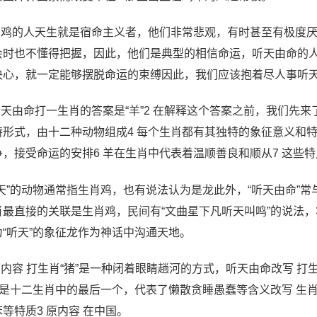
 属鸡的人天生就是宿命主义者，他们非常悲观，有时甚至有极度
会时也不懂得把握，因此，他们是典型的相信命运，听天由命的
决心，就一定能够摆脱命运的束缚因此，我们应该抱着尽人事听
 听天由命打一生肖的答案是“羊”2 在解释这个答案之前，我们先
特形式，由十二种动物组成4 每个生肖都有其独特的象征意义和特
争，接受命运的安排6 羊在生肖中代表着温顺善良和顺从7 这些特
听天”的动物通常指生肖鸡，也有说法认为是龙此外，“听天由命”常
肖最直接的关联是生肖鸡，民间有“文曲星下凡听天叫鸣”的说法
为“听天”的象征龙作为神话中沟通天地。
 原内容 打生肖“猪”是一种闭着眼睛趟河的方式，听天由命改写 打
猪”是十二生肖中的最后一个，代表了懒散贪睡愚蠢等含义改写 生
等特质3 原内容 在中国。