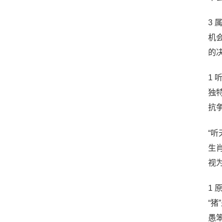
3
机
的
1
独
抗
“
生
视
1
“
愚笨