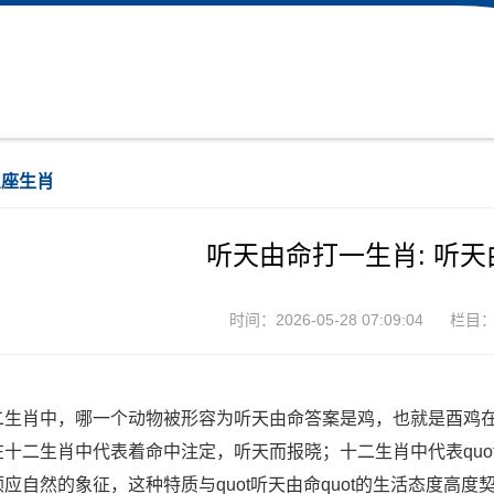
星座生肖
听天由命打一生肖: 听
时间：2026-05-28 07:09:04
栏目
二生肖中，哪一个动物被形容为听天由命答案是鸡，也就是酉鸡在成语
在十二生肖中代表着命中注定，听天而报晓；十二生肖中代表quot
顺应自然的象征，这种特质与quot听天由命quot的生活态度高