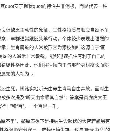
quot安于现状quot的特性并非消极，而是代表一种
善良但缺乏主动性的象征，其性格特质与顺应自然不争
观察，羊群通常跟随头羊行动，个体较少表现出强烈的
承；生肖属蛇的人常被形容为添枝加叶这源自于“画
属蛇的人通常非常敏锐，能够迅速抓住有利于自己的
的猜疑性格因此，他们往往倾向于与那些身材瘦长面部
属蛇的人视为 t。
看淡生死，脚踏实地听天由命生肖马自由奔放，面对生
被多次提及“听天由命顺其自然”；答案是寅虎虎大王
“十”和“百”，十个百是一千。
福厚不争”，憨厚表象下是接纳生命起伏的大智若愚另有
性格温顺安分守己，依赖环境生存，也与“听天由命”的