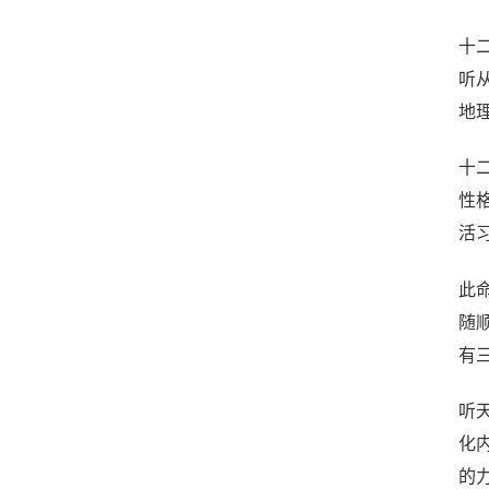
十二
听
地理
十
性
活
此
随
有
听
化
的