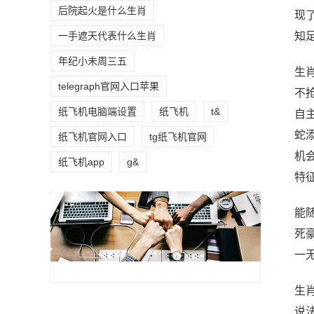
后院起火是什么生肖
现
知
一手遮天代表什么生肖
年纪小未周三五
生
telegraph官网入口苹果
不
纸飞机电脑端设置
纸飞机
t&
自
蛇
纸飞机官网入口
tg纸飞机官网
机
纸飞机app
g&
特
能
死
一
生
说