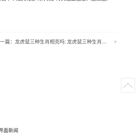
下一篇：
龙虎鼠三种生肖相克吗: 龙虎鼠三种生肖相克吗图片
>
界面新闻