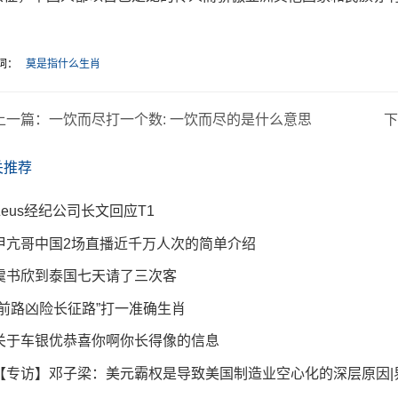
词：
莫是指什么生肖
上一篇：
一饮而尽打一个数: 一饮而尽的是什么意思
关推荐
Zeus经纪公司长文回应T1
甲亢哥中国2场直播近千万人次的简单介绍
虞书欣到泰国七天请了三次客
“前路凶险长征路”打一准确生肖
关于车银优恭喜你啊你长得像的信息
【专访】邓子梁：美元霸权是导致美国制造业空心化的深层原因|