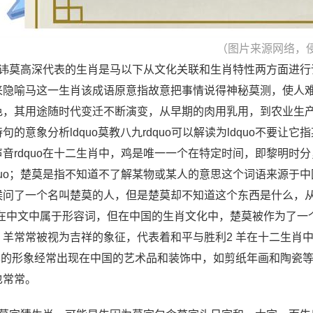
（图片来源网络，
、讳莫高深代表的生肖是马以下从文化关联和生肖特性两方面进行
来隐喻马这一生肖该成语原意指故意把事情说得神秘莫测，使人
色，其用途随时代变迁不断演变，从早期的肉用乳用，到农业生
诗句的意象分析ldquo莫教八九rdquo可以解读为ldquo不
声音rdquo在十二生肖中，鸡是唯一一个在特定时间，即黎明时分
dquo；楚莫是指不知道不了解某物或某人的意思这个词语来源于
候问了一个名叫楚莫的人，但是楚莫却不知道这个东西是什么，从
”在中文中属于形容词，但在中国的生肖文化中，楚莫被作为了一
，羊常常被视为吉祥的象征，代表着和平与胜利2 羊在十二生肖
 羊的形象经常出现在中国的艺术品和装饰中，如剪纸年画和陶瓷等
也常常。