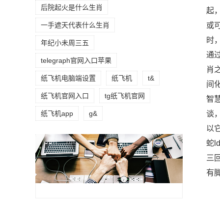
后院起火是什么生肖
起
或
一手遮天代表什么生肖
时
年纪小未周三五
通
telegraph官网入口苹果
肖
纸飞机电脑端设置
纸飞机
t&
间
纸飞机官网入口
tg纸飞机官网
智
谈
纸飞机app
g&
以
蛇l
三
有