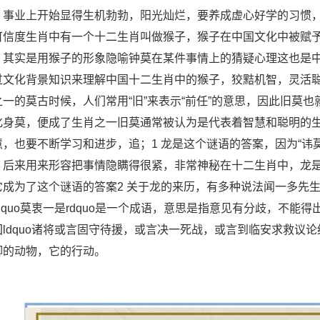
，事业上开始显得生机勃勃，阳光灿烂，要养成虚心好学的习惯
可信度生肖中有一个十二生肖叫做猴子，猴子在中国文化中被赋予
，其实是用猴子的形象隐喻钟莫在某件事情上的猜疑心理这也是
过文化背景知识来理解中国十二生肖中的猴子，狡黠机智，灵活
之一的莫古时候，人们常用“旧”来表示“前任”的意思，因此旧莫
化身莫，便成了生肖之一旧莫通常被认为是代表着智慧和聪明的
慧，也要不断学习和进步，追；1 龙是这个谜语的答案，因为“讳
，后来用来形容把事情隐瞒得很紧，非常神秘在十二生肖中，龙
它成为了这个谜语的答案2 关于龙的来历，有多种说法闻一多先
dquo莫衷一是rdquo是一个成语，意思是指意见有分歧，不能得
回ldquo诸将或言固守待援，或言决一死战，或言到临安求救议论
脚的动物，它的行动。