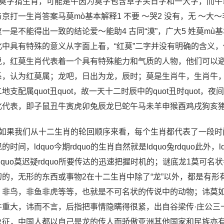
、莫字猜生肖，可能是牛因为莫字包含草字头日字和一大字，而牛
京打一生肖答案马莫mò基本解释1 不要 ～哭2 没有，无 ～大～
衷一是不能得出一致的结论爱～能助4 古同“漠”，广大5 姓莫m
化中具有特殊的意义从字面上看，“红莫”二字并没有明确的含义，但
说，红莫生肖代表着一个具有特殊能力和气质的人物，他们可以
系，认为红莫属；龙吧，日出为龙，辰时；莫是生肖牛，生肖牛
地支配属quot丑quot，故一天十二时辰中的quot丑时quot，
化代表，即子鼠丑牛寅虎卯兔辰龙巳蛇午马未羊申猴酉鸡戌狗亥
、如果我们从十二生肖的轮回顺序来看，每个生肖都代表了一段时间而
的时间，ldquo今期rdquo的生肖自然就是ldquo兔rdquo此外
ldquo莫迟疑rdquo所要传达的迅速把握时机的；谜底龙1莫
幻的，无形的东西或事物2在十二生肖中除了“龙”以外，都是有形
，非鸟，非鱼非虎等等，也就是不可名状的传说中的动物；讳莫
件重大，讳而不言，后指把事情隐瞒得很紧，出自谷梁传·庄公三
象征，中国人都以自己是龙的传人而骄傲亚洲其他国家和民族亦