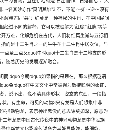
以草为食物，且在耕地时是“日出而作，日落而息”；大
非～名其妙亦作“莫明其妙”3 不，不能 ～如～逆～须有
ù基本解释古同“暮”；红莫是一种神秘的生肖，在中国民间
经过不同的解释，它可以被理解为“红魔”“红脉”等等
避开万难，化解危机在古代，人们将红莫生肖与五行相
，指的是十二生肖之一的牛牛在十二生肖中居次位，与
夜间一点至三点又quot牛时quot十二生肖是十二地支的形
猪，随着历史的发展逐渐融合。
ldquo今期rdquo如果指的是现在，那么根据谜语
，ldquo兔rdquo在中文文化中常被视为敏捷聪明的象征，
可名状者，说不出，说不清具体形状，姿态的东西，一般指
有状，有生命，可见的动物3只有龙是人们想象中非
如深指动物龙，表示神出鬼没的意思讳莫如深，原意为
十二年龙是中国古代传说中的神异动物龙是中华民族
有受中华龙文化影响传说多为其能显能隐，能细能。