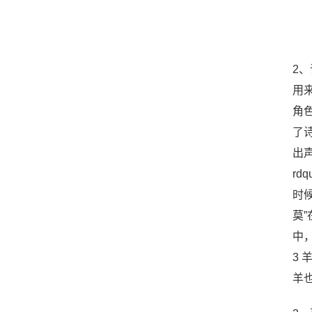
2
用
角
了
出
r
时
莫
中
3
羊