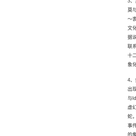
3
莫与
～
文
据
联
十二
象
4
出现
与
虚
蛇
事
的