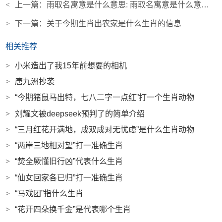
<
上一篇：
雨取名寓意是什么意思: 雨取名寓意是什么意思女孩
>
下一篇：
关于今期生肖出农家是什么生肖的信息
相关推荐
>
小米造出了我15年前想要的相机
>
唐九洲抄袭
>
“今期猪鼠马出特，七八二字一点红”打一个生肖动物
>
刘耀文被deepseek预判了的简单介绍
>
“三月红花开满地，成双成对无忧虑”是什么生肖动物
>
“两岸三地相对望”打一准确生肖
>
“焚全厥懂旧行凶”代表什么生肖
>
“仙女回家各已归”打一准确生肖
>
“马戏团”指什么生肖
>
“花开四朵换千金”是代表哪个生肖