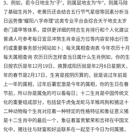
3、例如，若今日地支为“子”，则属鼠地支为“午”，则属马除
了基础生肖外，老黄历还会结合五行节气星宿等因素分析当
日运势像“耀阳八字命理”这类专业平台会综合天干地支太岁
奇门遁甲等体系，提供更详细的特吉生肖排行和个人化建议
普通人可参考每日宜忌冲煞生肖幸运方位等内容安排出行签
约或重要事务部分网站如卜；每天属相查询表 今年农历十月
每天属相查询 农历日历怎样查当日属什么生肖例如，你的生
日按农历是年12月19日，换算成阳历就是年2月6日星期天，
年的春节是2月17日，生宵是按阴历算的，就是说过年前是
上一年的属相，过年后薯宏激是今年的属相，你的生日在春
节前，所以你是属兔的可以看每日；十二生肖是中国传统文
化的重要组成部分，包括鼠牛虎兔龙蛇马羊猴鸡狗和猪这十
二种动物每个生肖对应着一种特定的性格特征和象征意义猪
是十二生肖中的最后一个，象征着富贵繁荣和吉祥在中国文
化中，猪往往与财富和好运联系在一起至于今日为何属猪，