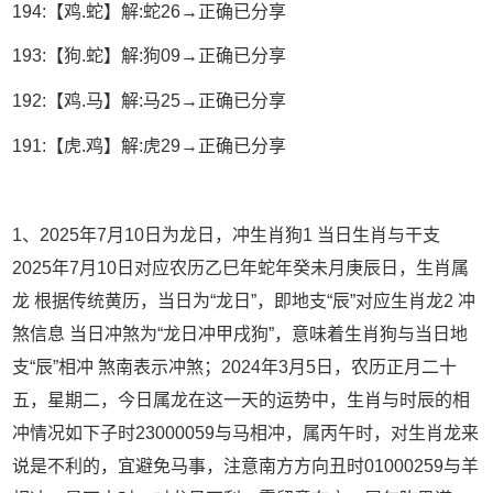
194:【鸡.蛇】解:蛇26→正确已分享
193:【狗.蛇】解:狗09→正确已分享
192:【鸡.马】解:马25→正确已分享
191:【虎.鸡】解:虎29→正确已分享
1、2025年7月10日为龙日，冲生肖狗1 当日生肖与干支
2025年7月10日对应农历乙巳年蛇年癸未月庚辰日，生肖属
龙 根据传统黄历，当日为“龙日”，即地支“辰”对应生肖龙2 冲
煞信息 当日冲煞为“龙日冲甲戌狗”，意味着生肖狗与当日地
支“辰”相冲 煞南表示冲煞；2024年3月5日，农历正月二十
五，星期二，今日属龙在这一天的运势中，生肖与时辰的相
冲情况如下子时23000059与马相冲，属丙午时，对生肖龙来
说是不利的，宜避免马事，注意南方方向丑时01000259与羊