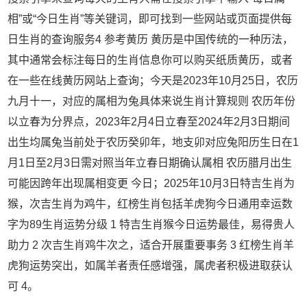
相”或“今日生肖”等关键词，即可找到一些网站或页面提供每
日生肖的查询服务4 参考黄历 黄历是中国传统的一种历法，
其中通常会标注每日的生肖信息你可以购买纸质黄历，或者
在一些在线黄历网站上查询；今天是2023年10月25日，农历
九月十一，对应的属相为兔具体来说生肖计算规则 农历年份
以立春为分界点，2023年2月4日立春至2024年2月3日期间
出生均属兔当前处于农历癸卯年，地支卯对应兔阳历生日在1
月1日至2月3日需对照当年立春日期确认属相 农历腊月出生
可能因跨年出现属相变更 今日；2025年10月3日特吉生肖为
猴，次吉生肖为鸡牛，红榜生肖包括羊虎狗今日通用幸运数
字为89生肖运势分级 1 特吉生肖猴今日运势最佳，易得贵人
助力 2 次吉生肖鸡牛次之，适合开展重要事务 3 红榜生肖羊
虎狗运势突出，如属羊者责任感增强，属虎者积极进取获认
可 4。