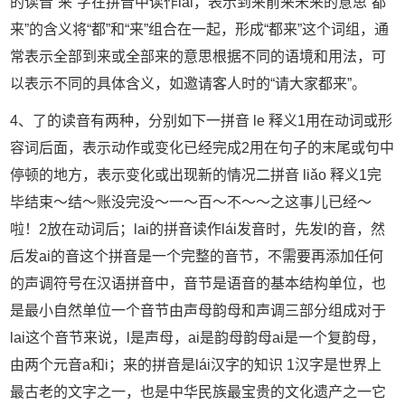
的读音“来”字在拼音中读作lái，表示到来前来未来的意思“都
来”的含义将“都”和“来”组合在一起，形成“都来”这个词组，通
常表示全部到来或全部来的意思根据不同的语境和用法，可
以表示不同的具体含义，如邀请客人时的“请大家都来”。
4、了的读音有两种，分别如下一拼音 le 释义1用在动词或形
容词后面，表示动作或变化已经完成2用在句子的末尾或句中
停顿的地方，表示变化或出现新的情况二拼音 liǎo 释义1完
毕结束～结～账没完没～一～百～不～～之这事儿已经～
啦！2放在动词后；lai的拼音读作lái发音时，先发l的音，然
后发ai的音这个拼音是一个完整的音节，不需要再添加任何
的声调符号在汉语拼音中，音节是语音的基本结构单位，也
是最小自然单位一个音节由声母韵母和声调三部分组成对于
lai这个音节来说，l是声母，ai是韵母韵母ai是一个复韵母，
由两个元音a和i；来的拼音是lái汉字的知识 1汉字是世界上
最古老的文字之一，也是中华民族最宝贵的文化遗产之一它