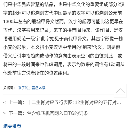
们是中华民族智慧的结晶，也是中华文化的重要组成部分2汉
字的起源可以追溯到古代中国最早的汉字可以追溯到公元前
1300年左右的殷墟甲骨文然而，汉字的起源可能比这更早在
古代，汉字被用来记录；来了的拼音lái le来，读作lái，是汉
语通用规范一级字 此字始见于商代甲骨文，其古字形像一株
小麦的形象，本义指小麦汉语中常用的“到来”含义，则是假
借义后引申指趋向或动作的意向由表示空间的由彼到此，或
将来的一段时间来也作虚词用，表示约数来的词性有1动词从
他处前往言说者所在的位置组词。
关键词：
来了的拼音怎么读
<
上一篇：
十二生肖对应五行表图: 12生肖对应的五行对照表
>
下一篇：
包含纸飞机官网入口TG的词条
相关推荐