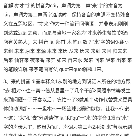
音解读“才”字的拼音为cái，声调为第二声“来”字的拼音为
lái，声调为第二声两字连读时，保持各自的声调不变特殊含
义在五莲地区，“才来”作为一种流行问候语，并非表示刚刚
到达或迟到之意，而是与当地一家名为“才来养生餐饮”的酒
店有关熟人；来 拼音 lái 部首 木 笔画数 7 ”来“字的词语组词
来组 未来 原来 来源 本来 来历 从来 历来 来到 来回 归去来
后来 仙客来 夜来香 来宾 如来 自来水 起来 回来 醒来 出来 来
的笔顺详解 来字笔画写法 quot来quot解释 1来。
3、来的拼音lái基本释义1从别的地方到说话人所在的地方跟
“去”相对～往～宾～信从县里～了几个干部2问题事情等发生
来到问题～了开春以后，农忙～了3做某个动作代替意义更具
体的动词胡～～一盘棋～一场篮球比赛你歇歇，让我～何必
～这；“来”和“去”分别读作“lái”和“qù”一“来”的拼音 1发音“来”
字的声母为“l”，韵母为“ai”，声调为第三声2用法“来”有表示到