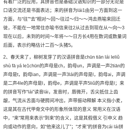
有着广泛的应用，其拼音也是基础汉语知识的一部分无论是
口语交流还是书面表达；来的拼音为lái1由另一方面到这一
方面，与“往”“去”相对～回～往过～归～～鸿去燕喻来回迁
徙，不能在一地常住亦喻书信来往2从过去到现在从～向～3
现在以后，未到的时间～年将～～日方长4用在数词或数量词
后面，表示约略估计二百～头猪5。
2、春天来了，柳树发芽了的汉语拼音是chūn tiān lái leliǔ
shù fā yá le1chūn的声母是ch，韵母un，声调是一声2tiān的
声母是t，韵母ian，声调是一声3lái的声母是l，韵母ai，声调
是二声4le的声母是l，韵母e，声调是平声5liǔ的声母是l；来
的拼音写作“lái”读音lái，发音时，唇微开，舌尖抵住上齿
龈，气流从舌面与硬腭间冲出，声带振动释解 本义指小麦，
这是其在古代甲骨文中的形象所体现的意义 常用义在汉语
中，“来”常用来表示“到来”的含义，这是其假借义 引申义 趋
向或动作的意向，如“他来这儿了”；“才来”的拼音为cái lái拼