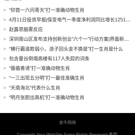
>
“仰首一六问青天”打一准确动物生肖
>
4月11日投资早报|保变电气一季度净利润同比增长1251%，紫金矿业已完成10亿元回购计划，今日一只新股上市|界面新闻 · 证券
>
赵露思脑雾反应
>
深圳南山区发布支持创新创业“六个一”行动方案|界面新闻 · 快讯
>
“横行霸道欺弱小，浪子回头金不换是”打一生肖是什么
>
包含曼谷倒塌高楼有117人失踪的词条
>
“循循善诱”打一准确动物生肖
>
“一三出现五分明”打一最佳准确生肖
>
“天南海北”代表什么生肖
>
“明月张胆出高机”打一准确动物生肖
金牛网络
Copyright Your WebSite.Some Rights Reserved.备案: