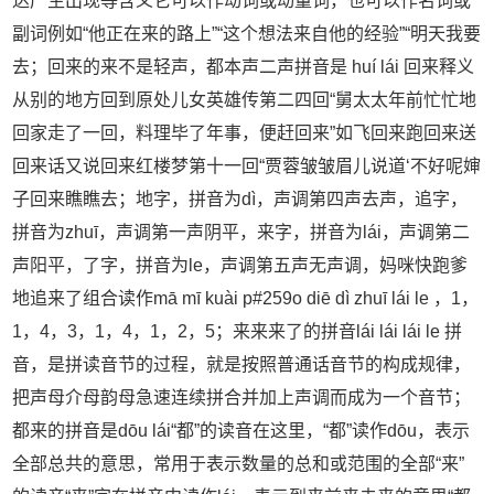
达产生出现等含义它可以作动词或动量词，也可以作名词或
副词例如“他正在来的路上”“这个想法来自他的经验”“明天我要
去；回来的来不是轻声，都本声二声拼音是 huí lái 回来释义
从别的地方回到原处儿女英雄传第二四回“舅太太年前忙忙地
回家走了一回，料理毕了年事，便赶回来”如飞回来跑回来送
回来话又说回来红楼梦第十一回“贾蓉皱皱眉儿说道‘不好呢婶
子回来瞧瞧去；地字，拼音为dì，声调第四声去声，追字，
拼音为zhuī，声调第一声阴平，来字，拼音为lái，声调第二
声阳平，了字，拼音为le，声调第五声无声调，妈咪快跑爹
地追来了组合读作mā mī kuài p#259o diē dì zhuī lái le ，1，
1，4，3，1，4，1，2，5；来来来了的拼音lái lái lái le 拼
音，是拼读音节的过程，就是按照普通话音节的构成规律，
把声母介母韵母急速连续拼合并加上声调而成为一个音节；
都来的拼音是dōu lái“都”的读音在这里，“都”读作dōu，表示
全部总共的意思，常用于表示数量的总和或范围的全部“来”