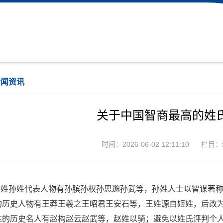
新闻资讯
关于中国智商最高的姓
时间：2026-06-02 12:11:10
栏目：
 孙姓孙姓代表人物有孙膑孙权孙思邈孙武等，孙姓人士以智谋著称
的历史人物有王莽王羲之王昭君王安石等，王姓源自姬姓，后改为
姓的历史名人有赵构赵云赵武等，赵姓以骑；避免以姓氏评判个