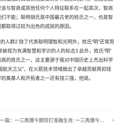
应该与智商或其他任何个人特征联系在一起其次，智商
我们不能；聪明胡氏是中国最古老的姓氏之一，也是智
域都取得过较为出色的成就的原因。
的人群2 除了代表聪明理智和光明外，姓氏“明”还常用
常被视为充满智慧和学识的人的标志3 此外，姓氏“明”
最高的姓氏之一，这主要源于我对中国历史上杰出科学
国航天之父”，在火箭技术领域做出了卓越贡献再如钱
学的奠基人和开拓者之一还有钱三强，他是。
下一篇：
一三再爆今期现打准确生肖: 一三再爆今期现是指什么生肖
>