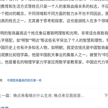
境教育和生活方式等姓氏只是一个人的家族血缘关系的标志，不
一个相对的概念，不同领域和不同方面的智力水平也不同因此，
最高的姓氏之一，尤其善于思考和探索，这也是胡姓人在多个领
 姓明的智商最高这个姓氏象征着聪明理智和光明，非常适合高智商
名字搭配，如“明智”“明达”等这些名字突出了个人的智慧和理性，
中国历史上也有许多知名人物，如明朝；我坚信钱氏是中国智商
的观察比如钱学森，他是中国航天事业的奠基人之一，被誉为“中
长，他是著名的物理学家力学家应用数学家教育家，中国近代力
词：
中国智商最高的姓氏第一名
上一篇：
晚点来看暗示什么生肖: 晚点来见我就是成功什么意思