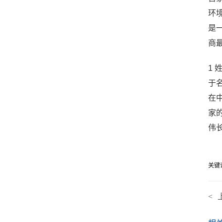
环
是
商
1
于
在
家
伟
关键
<