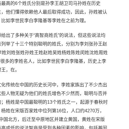
最高的6个姓氏分别是孙李王胡卫司马孙姓在历史
主，他们懂得依赖他人最后取得成功，因此，孙姓被认
，比如李世民李白李隆基等李姓在之前为理。
给出了多种关于“高智商姓氏”的说法，但这些说法均
点列举了十三个特别聪明的姓氏，分别为李刘张孙王赵
李姓刘姓张姓孙姓王姓赵姓吴姓杨姓陈姓闵姓沈姓周姓
了很多的李姓名人，比如李世民李白李隆基，历史上李
纣王，在。
文化传统在中国的历史长河中，李姓家族出了不少杰出
这些人物无疑为他们的姓氏增色不少然而，聪明与否并
；杨姓是中国最聪明的13个姓氏之一，起源于春秋时
姓在宋版百家姓中位列第16位，人口约4270万，
于中国北方，后迁至中原地区并建立黄国，黄姓在宋版
商高或低的说法智商是受到多种因素的影响，包括基因