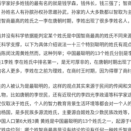
科学家好多姓钱的最有名的就是钱学森，钱伟长，钱三强了；智商
，孙姓名人有孙膑孙权孙思邈孙武，孙家的人大多数都以智取为
是智商最高的姓氏之一李在唐朝时期，李姓出现了很多李姓名人
前并没有科学依据能判定某个姓氏是中国智商最高的姓氏不同来源
乏科学支撑，以下为具体介绍说法一十三个特别聪明的姓氏有观
杨陈闵沈周黄姓然而，这种列举；中国最聪明的13个姓氏分别是
姓1李姓 李在姓氏中排名第一，是无可厚非的，在唐朝时期出现
的名人更多，李姓在之前为理姓，在商纣王时期，因为得罪了商
姓的人被认为是最聪明的，这样的观点其实来源于民间的传闻和
人物，比如唐朝的李世民，还有近现代的李四光李政道等科学家
仅仅取决于姓氏，个人的智力教育背景生活环境等都会对一个人的
的杨国，是多民族多源流姓氏，主要源自姬姓及少数民族改姓等，杨
中国人口第6大姓3黄 黄姓是中国最聪明的13个姓氏之一，起源
家姓中位列；哪个姓智商最高是没有结论的没有任何一种姓氏智