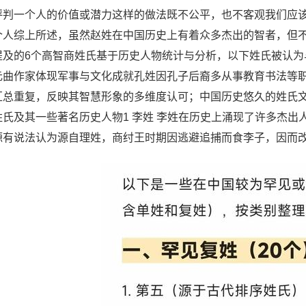
评判一个人的价值或潜力这样的做法既不公平，也不客观我们应
个人综上所述，虽然赵姓在中国历史上有着众多杰出的智者，但不
提及的6个高智商姓氏基于历史人物统计与分析，以下姓氏被认
元曲作家体现军事与文化成就孔姓因孔子后裔多从事教育书法等
汇总重复，反映其智慧形象的多维度认可；中国历史悠久的姓氏文
姓氏及其一些著名历史人物1 李姓 李姓在历史上涌现了许多杰
源有说法认为源自理姓，商纣王时期因逃避追捕而食李子，因而