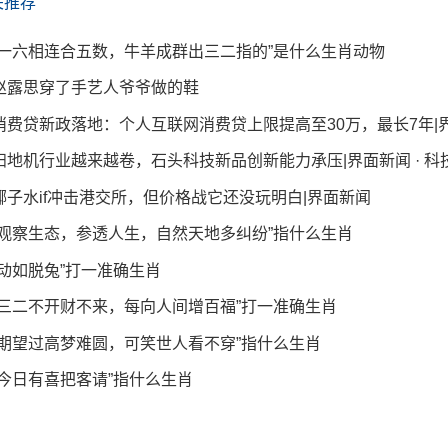
关推荐
“一六相连合五数，牛羊成群出三二指的”是什么生肖动物
赵露思穿了手艺人爷爷做的鞋
消费贷新政落地：个人互联网消费贷上限提高至30万，最长7年|
扫地机行业越来越卷，石头科技新品创新能力承压|界面新闻 · 科
椰子水if冲击港交所，但价格战它还没玩明白|界面新闻
“观察生态，参透人生，自然天地多纠纷”指什么生肖
“动如脱兔”打一准确生肖
“三二不开财不来，每向人间增百福”打一准确生肖
“期望过高梦难圆，可笑世人看不穿”指什么生肖
“今日有喜把客请”指什么生肖