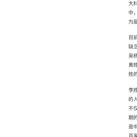
大
中
为
目
缺
吴
黄
姓
李
的
不
期
是
百