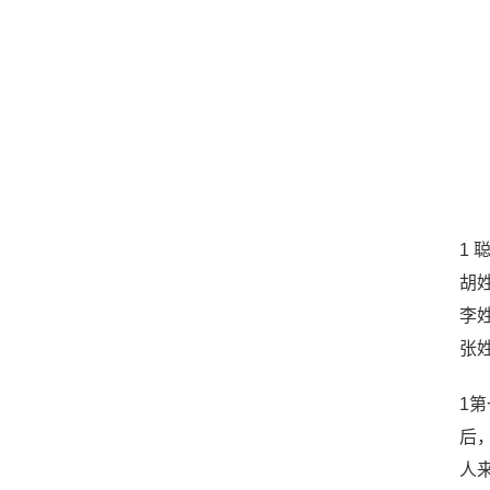
1
胡
李
张
1
后
人