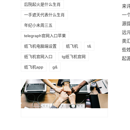
后院起火是什么生肖
来
一
一手遮天代表什么生肖
源
年纪小未周三五
远
telegraph官网入口苹果
类
纸飞机电脑端设置
纸飞机
t&
些
纸飞机官网入口
tg纸飞机官网
起
纸飞机app
g&