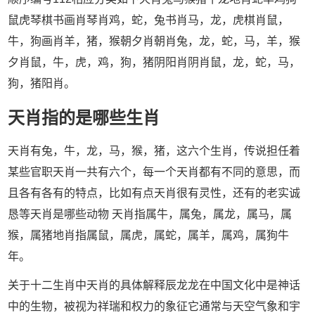
鼠虎琴棋书画肖琴肖鸡，蛇，兔书肖马，龙，虎棋肖鼠，
牛，狗画肖羊，猪，猴朝夕肖朝肖兔，龙，蛇，马，羊，猴
夕肖鼠，牛，虎，鸡，狗，猪阴阳肖阴肖鼠，龙，蛇，马，
狗，猪阳肖。
天肖指的是哪些生肖
天肖有兔，牛，龙，马，猴，猪，这六个生肖，传说担任着
某些官职天肖一共有六个，每一个天肖都有不同的意思，而
且各有各有的特点，比如有点天肖很有灵性，还有的老实诚
恳等天肖是哪些动物 天肖指属牛，属兔，属龙，属马，属
猴，属猪地肖指属鼠，属虎，属蛇，属羊，属鸡，属狗牛
年。
关于十二生肖中天肖的具体解释辰龙龙在中国文化中是神话
中的生物，被视为祥瑞和权力的象征它通常与天空气象和宇