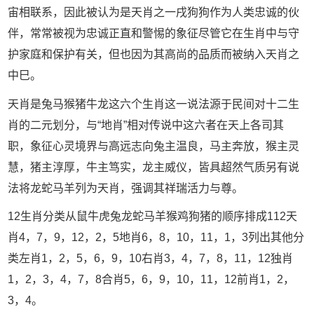
宙相联系，因此被认为是天肖之一戌狗狗作为人类忠诚的伙
伴，常常被视为忠诚正直和警惕的象征尽管它在生肖中与守
护家庭和保护有关，但也因为其高尚的品质而被纳入天肖之
中巳。
天肖是兔马猴猪牛龙这六个生肖这一说法源于民间对十二生
肖的二元划分，与“地肖”相对传说中这六者在天上各司其
职，象征心灵境界与高远志向兔主温良，马主奔放，猴主灵
慧，猪主淳厚，牛主笃实，龙主威仪，皆具超然气质另有说
法将龙蛇马羊列为天肖，强调其祥瑞活力与尊。
12生肖分类从鼠牛虎兔龙蛇马羊猴鸡狗猪的顺序排成112天
肖4，7，9，12，2，5地肖6，8，10，11，1，3列出其他分
类左肖1，2，5，6，9，10右肖3，4，7，8，11，12独肖
1，2，3，4，7，8合肖5，6，9，10，11，12前肖1，2，
3，4。