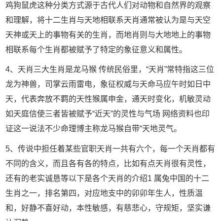
鸡狗鼠虎这种分类方式源于古代人们对动物和自然界的观察
和理解，将十二生肖与天地相联系天肖通常被认为是与天空
天神或天上的事物有关的生肖，而地肖则与大地地上的事物
相联系每个生肖都被赋予了特定的象征意义和属性。
4、天肖三大生肖是龙马猴 传统民俗里，“天肖”常特指这三位
龙为神兽，司掌云雨雷电，象征权威与天命马应午时如日中
天，代表奔放不羁的天性猴属申金，通天时变化，机敏灵动
如天庭信使三者皆被赋予“近天”的灵性与气场 网络资料也印
证这一说法不少命理博主称龙马猴自带“天地灵气。
5、传说中担任着某些官职天肖一共有六个，每一个天肖都有
不同的含义，而且各有各的特点，比如有点天肖很有灵性，
还有的老实诚恳等以下是各个天肖的介绍1 属兔中国的十二
生肖之一，排名第四，对应地支中的卯卯年生人，性质温
和，好静不喜好动，本性敏感，有慈悲心，守规矩，坚实谦