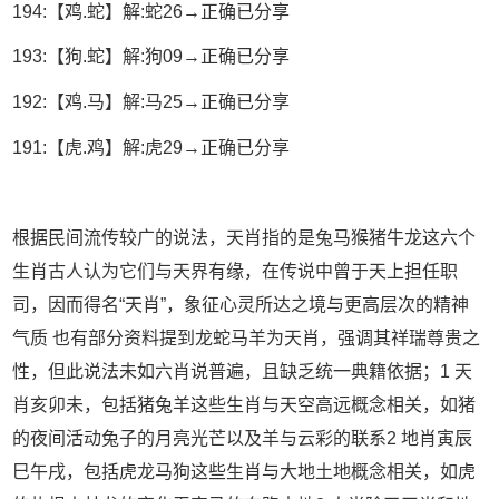
194:【鸡.蛇】解:蛇26→正确已分享
193:【狗.蛇】解:狗09→正确已分享
192:【鸡.马】解:马25→正确已分享
191:【虎.鸡】解:虎29→正确已分享
根据民间流传较广的说法，天肖指的是兔马猴猪牛龙这六个
生肖古人认为它们与天界有缘，在传说中曾于天上担任职
司，因而得名“天肖”，象征心灵所达之境与更高层次的精神
气质 也有部分资料提到龙蛇马羊为天肖，强调其祥瑞尊贵之
性，但此说法未如六肖说普遍，且缺乏统一典籍依据；1 天
肖亥卯未，包括猪兔羊这些生肖与天空高远概念相关，如猪
的夜间活动兔子的月亮光芒以及羊与云彩的联系2 地肖寅辰
巳午戌，包括虎龙马狗这些生肖与大地土地概念相关，如虎