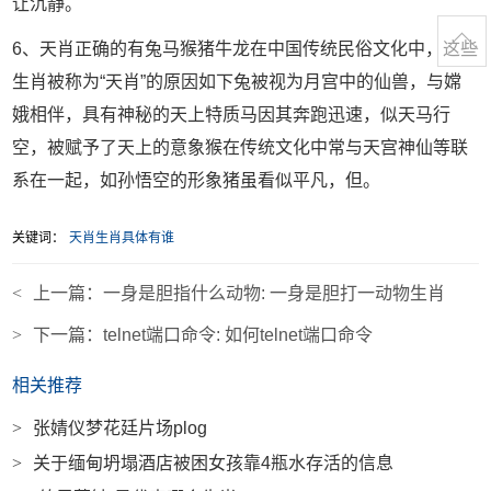
让沉静。
6、天肖正确的有兔马猴猪牛龙在中国传统民俗文化中，这些
生肖被称为“天肖”的原因如下兔被视为月宫中的仙兽，与嫦
娥相伴，具有神秘的天上特质马因其奔跑迅速，似天马行
空，被赋予了天上的意象猴在传统文化中常与天宫神仙等联
系在一起，如孙悟空的形象猪虽看似平凡，但。
关键词：
天肖生肖具体有谁
<
上一篇：
一身是胆指什么动物: 一身是胆打一动物生肖
>
下一篇：
telnet端口命令: 如何telnet端口命令
相关推荐
>
张婧仪梦花廷片场plog
>
关于缅甸坍塌酒店被困女孩靠4瓶水存活的信息