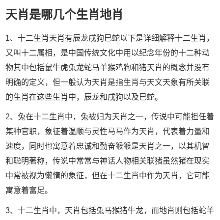
天肖是哪几个生肖地肖
1、十二生肖天肖有辰龙戌狗巳蛇以下是详细解释十二生肖，
又叫十二属相，是中国传统文化中用以纪念年份的十二种动
物其中包括鼠牛虎兔龙蛇马羊猴鸡狗和猪天肖的概念并没有
明确的定义，但一般认为天肖是指生肖与天文天象有所关联
的生肖在这些生肖中，辰龙和戌狗以及巳蛇。
2、兔在十二生肖中，兔被归为天肖之一，传说中可能担任着
某种官职，象征着温顺与灵性马马作为天肖，代表着力量和
速度，同时也寓意着忠诚和勤奋猴猴是天肖之一，以其机智
和聪明著称，传说中常常与神话人物相关联猪虽然猪在现实
中常被视为懒惰的象征，但在十二生肖中作为天肖，它可能
寓意着富足。
3、十二生肖中，天肖包括兔马猴猪牛龙，而地肖则包括蛇羊