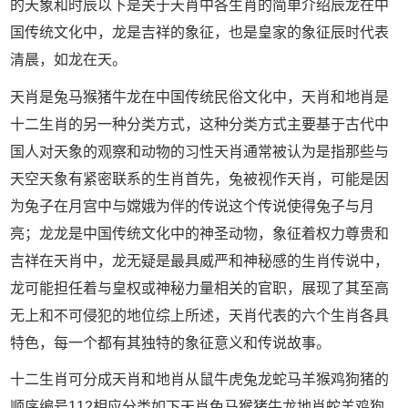
的天象和时辰以下是关于天肖中各生肖的简单介绍辰龙在中
国传统文化中，龙是吉祥的象征，也是皇家的象征辰时代表
清晨，如龙在天。
天肖是兔马猴猪牛龙在中国传统民俗文化中，天肖和地肖是
十二生肖的另一种分类方式，这种分类方式主要基于古代中
国人对天象的观察和动物的习性天肖通常被认为是指那些与
天空天象有紧密联系的生肖首先，兔被视作天肖，可能是因
为兔子在月宫中与嫦娥为伴的传说这个传说使得兔子与月
亮；龙龙是中国传统文化中的神圣动物，象征着权力尊贵和
吉祥在天肖中，龙无疑是最具威严和神秘感的生肖传说中，
龙可能担任着与皇权或神秘力量相关的官职，展现了其至高
无上和不可侵犯的地位综上所述，天肖代表的六个生肖各具
特色，每一个都有其独特的象征意义和传说故事。
十二生肖可分成天肖和地肖从鼠牛虎兔龙蛇马羊猴鸡狗猪的
顺序编号112相应分类如下天肖兔马猴猪牛龙地肖蛇羊鸡狗