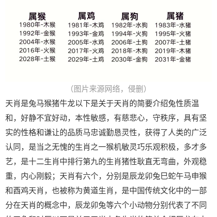
（图片来源网络，侵删）
天肖是兔马猴猪牛龙以下是关于天肖的简要介绍兔性质温
和，好静不宜好动，本性敏感，有慈悲心，守秩序，具有坚
实的性格和谦让的品质马忠诚勤恳灵性，获得了人类的广泛
认同，是当之无愧的生肖之一猴机敏灵巧乐观积极，多才多
艺，是十二生肖中排行第九的生肖猪性耿直无弯曲，外观稳
重，内心刚毅；天肖有六个，分别是辰龙卯兔巳蛇午马申猴
和酉鸡天肖，也被称为黄道生肖，是中国传统文化中的一部
分在天肖的概念中，辰龙卯兔等六个小动物分别代表了不同