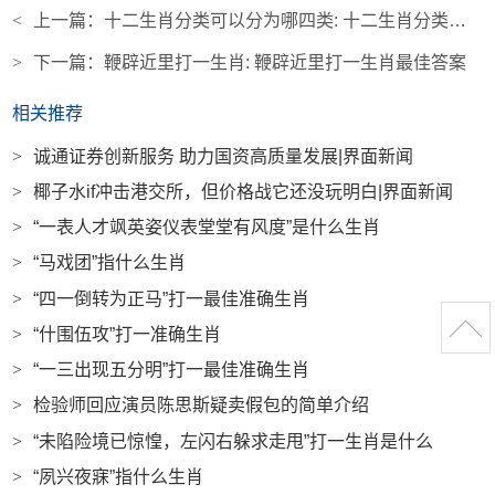
<
上一篇：
十二生肖分类可以分为哪四类: 十二生肖分类可以分为哪四类呢
>
下一篇：
鞭辟近里打一生肖: 鞭辟近里打一生肖最佳答案
相关推荐
>
诚通证券创新服务 助力国资高质量发展|界面新闻
>
椰子水if冲击港交所，但价格战它还没玩明白|界面新闻
>
“一表人才飒英姿仪表堂堂有风度”是什么生肖
>
“马戏团”指什么生肖
>
“四一倒转为正马”打一最佳准确生肖
>
“什围伍攻”打一准确生肖
>
“一三出现五分明”打一最佳准确生肖
>
检验师回应演员陈思斯疑卖假包的简单介绍
>
“未陷险境已惊惶，左闪右躲求走甩”打一生肖是什么
>
“夙兴夜寐”指什么生肖