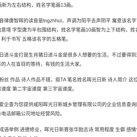
1画新为左右结构，姓名学笔画13画。
、音律唐智晖的读音是tngzhhuī，声调为阳平去声阴平 寓意该
的意境 字型唐为半包围结构，姓名学笔画10画智为上下结构，姓
，利于书写 五格该名字的五格笔。
、日进斗金打是生肖猪日进斗金是很多人想要的生活，不过要得
有的人在盲目的等待，有钱的生活大家。
、粉丝 作品 诗人作品不错，挺TA 笔名姓名晖光日新 诗人简介 
宙速度 第二宇宙速度 第三宇宙速度。
、爱企查为您提供咸阳晖光日新城乡管理有限公司的企业信息查
息电话邮箱公司地址经营风险。
、成语举例 进德修业，晖光日新晋张华励志诗 常用程度 生僻 感情