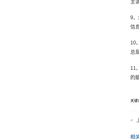
主谓
9
信
1
总
1
的
关键
<
相