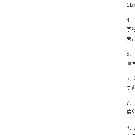
1
4
字
美
5
而
6
宇
7
信
8