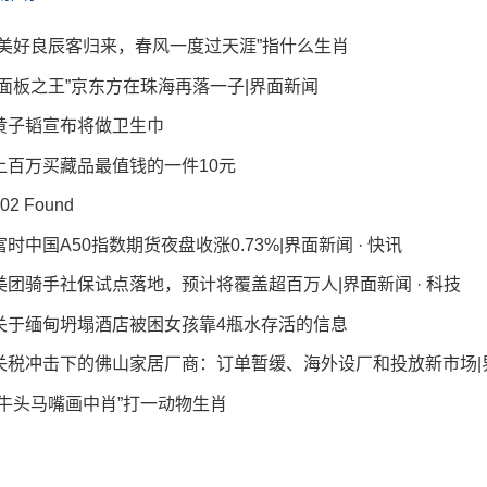
“美好良辰客归来，春风一度过天涯”指什么生肖
“面板之王”京东方在珠海再落一子|界面新闻
黄子韬宣布将做卫生巾
上百万买藏品最值钱的一件10元
02 Found
富时中国A50指数期货夜盘收涨0.73%|界面新闻 · 快讯
美团骑手社保试点落地，预计将覆盖超百万人|界面新闻 · 科技
关于缅甸坍塌酒店被困女孩靠4瓶水存活的信息
关税冲击下的佛山家居厂商：订单暂缓、海外设厂和投放新市场|
“牛头马嘴画中肖”打一动物生肖