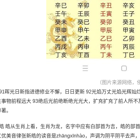
（图片来源网络，
、91晖光日新指进德修业不懈，日日更新 92光焰万丈光焰光辉
生事物前程远大 93绝后光前绝断绝光光大，扩充扩充了前人所
卓著。
、皓 皓从生肖上看，生肖为龙，名字中应有白部首为吉，皓的部
义优美音律张新皓的读音是zhāngxīnhào，声调为阴平阴平