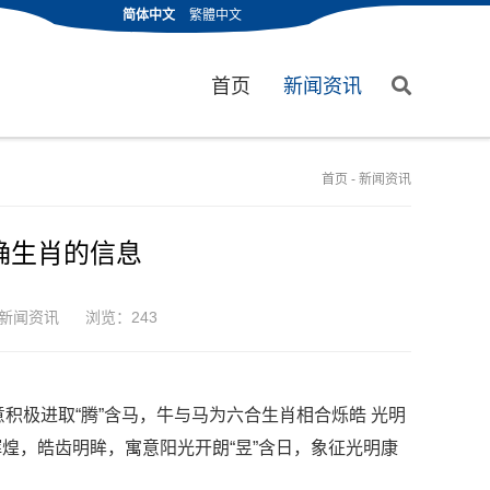
简体中文
繁體中文
首页
新闻资讯
首页
-
新闻资讯
确生肖的信息
新闻资讯
浏览：243
意积极进取“腾”含马，牛与马为六合生肖相合烁皓 光明
辉煌，皓齿明眸，寓意阳光开朗“昱”含日，象征光明康