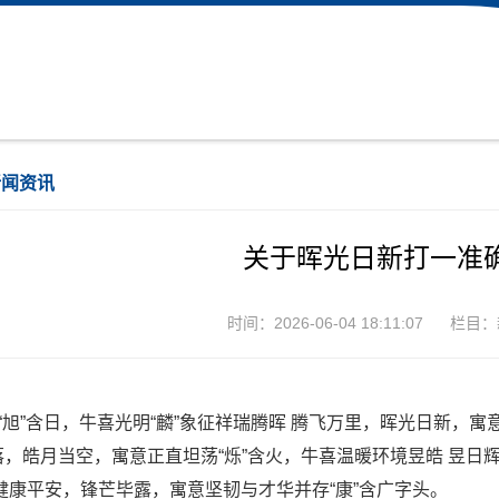
新闻资讯
关于晖光日新打一准
时间：2026-06-04 18:11:07
栏目：
、“旭”含日，牛喜光明“麟”象征祥瑞腾晖 腾飞万里，晖光日新，寓
落，皓月当空，寓意正直坦荡“烁”含火，牛喜温暖环境昱皓 昱日
 健康平安，锋芒毕露，寓意坚韧与才华并存“康”含广字头。