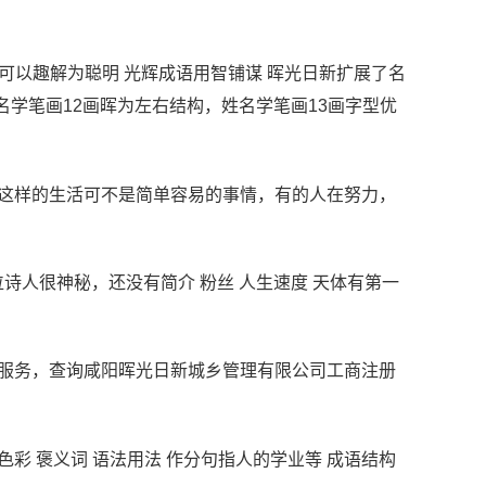
名字可以趣解为聪明 光辉成语用智铺谋 晖光日新扩展了名
名学笔画12画晖为左右结构，姓名学笔画13画字型优
到这样的生活可不是简单容易的事情，有的人在努力，
这位诗人很神秘，还没有简介 粉丝 人生速度 天体有第一
询服务，查询咸阳晖光日新城乡管理有限公司工商注册
色彩 褒义词 语法用法 作分句指人的学业等 成语结构