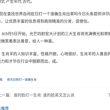
式 产生年代 古代。
、您在查找世界自闭症日打一个准确生肖出来吗今日头条提供详
息，让优质丰富的信息得到高效精准的分发，促使信。
0、从9月5日开始，光芒四射宏大计划的三大生肖将充满佛光和荣
是微笑着表达善意，给人一种喜。
1、生肖羊的人知识丰富，性格开朗，心地很好，生肖羊的人善良
能力和才华在行业中脱颖而出，成。
词：
晖光日新打一准确生肖
上一篇：
谁的脸打一生肖: 谁的脸英文怎么说
关推荐