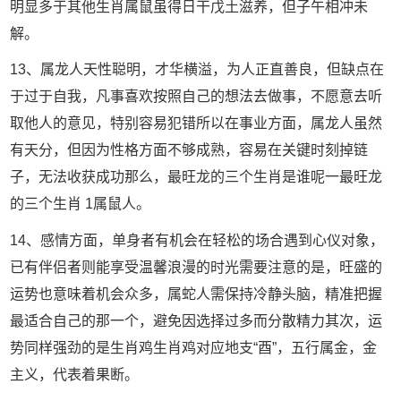
明显多于其他生肖属鼠虽得日干戊土滋养，但子午相冲未
解。
13、属龙人天性聪明，才华横溢，为人正直善良，但缺点在
于过于自我，凡事喜欢按照自己的想法去做事，不愿意去听
取他人的意见，特别容易犯错所以在事业方面，属龙人虽然
有天分，但因为性格方面不够成熟，容易在关键时刻掉链
子，无法收获成功那么，最旺龙的三个生肖是谁呢一最旺龙
的三个生肖 1属鼠人。
14、感情方面，单身者有机会在轻松的场合遇到心仪对象，
已有伴侣者则能享受温馨浪漫的时光需要注意的是，旺盛的
运势也意味着机会众多，属蛇人需保持冷静头脑，精准把握
最适合自己的那一个，避免因选择过多而分散精力其次，运
势同样强劲的是生肖鸡生肖鸡对应地支“酉”，五行属金，金
主义，代表着果断。