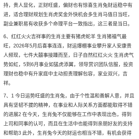
持，贵人显化，正财旺盛，偏财也有惊喜生肖兔财运稳中有
进，适合理财规划生肖虎奖金外快机会多生肖马值日当旺，
副业兼职易有收获多个命理平台一致指出，这三者是当日。
6、红红火火吉祥事的生肖主要有猪虎蛇羊 生肖猪福气最
旺，2026年5月后喜事连连，财运爆棚事业攀升家人安康贵
人频现，七件大囍事接踵而至，日子自然红红火火 生肖虎气
势如虹，5到6月事业如猛虎添翼，领导赏识团队信服，投资
理财也稳中有升家庭中主动担责理解包容，家业双兴，吉
祥。
7、1 今日运势旺盛的生肖兔，由于个性温和善解人意，并且
具有坚韧不拔的精神，在事业和人际关系方面都能取得不错
的进展2 在今天，生肖兔不仅能够在工作中表现出色，得到
上司和同事的认可，而且在生活中也能得到亲朋好友的支持
和帮助3 此外，生肖兔今天的财运也相当不错，有机会获得