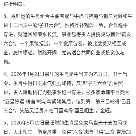
得挺明白。
3、最旺运的生肖组合主要有鼠与牛虎与猪兔与狗三对鼠和牛
是十二地支中的“子丑六合”，性格互补观念一致，合作稳中
有进，财运常如细水长流，事业易得贵人提携虎与猪为“寅亥
六合”，一个果敢担当，一个宽厚包容，彼此激发又相互成
全，感情顺遂，财路开阔，尤其适合共同创业或投资兔与
狗。
4、2026年4月21日最旺的生肖是牛当天为乙丑日，丑土当
令，生肖牛得日支本气强力加持，又逢“子丑六合”吉星照
拂，贵人暗助执行力强事业稳中有进，被多家命理平台列为
“五星好运·榜首”蛇与鸡紧随其后，位列第二第三巳蛇得“巳丑
三合”，头脑灵活贵人临门酉鸡得“酉丑相生”，金旺。
5、2026年5月12日最旺财的生肖是兔虎马当天干支为丙戌
日，火土相生，能量厚重，兔得“六合”虎与马得“三合”吉局加