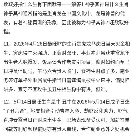
数取好指什么生肖下面就来一一解答1 神乎其神是什么生肖
神乎其神通常指的是生肖龙在中国文化中，龙是神兽的代
表，有着神秘莫测的形象，因此被称为神乎其神2 旺数取好
指。
11、2026年4月26日最旺财的生肖是虎龙马虎日当天火金相
生，寅虎得午火强助，正偏财双旺，事业冲刺易获重赏龙年
出生者人脉爆发，饭局谈合作老友引项目，偏财如约而至马
日冲鼠但助马，午马六合贵人临门，食神生财点子多，跑业
务签订单格外顺属鼠牛猪当日需谨慎鼠被午火直冲，偏财陷
阱多，宜守不宜攻牛虽丑午相生稳中有进，但难。
12、5月14日最旺生肖是牛 丑牛在2026年5月14日戊子日逢
“子丑六合”，地支相合引动吉星入命，劫财反化助力，财气
直冲云霄当日正财厚土生金，职场表现备受认可，加薪签单
回款等利好频现偏财亦有贵人牵线，合作副业意外之财机会