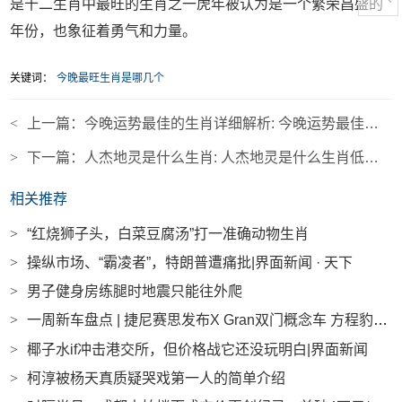
是十二生肖中最旺的生肖之一虎年被认为是一个繁荣昌盛的
年份，也象征着勇气和力量。
关键词：
今晚最旺生肖是哪几个
<
上一篇：
今晚运势最佳的生肖详细解析: 今晚运势最佳的生肖详细解析是什么
>
下一篇：
人杰地灵是什么生肖: 人杰地灵是什么生肖低三下四
相关推荐
>
“红烧狮子头，白菜豆腐汤”打一准确动物生肖
>
操纵市场、“霸凌者”，特朗普遭痛批|界面新闻 · 天下
>
男子健身房练腿时地震只能往外爬
>
一周新车盘点 | 捷尼赛思发布X Gran双门概念车 方程豹钛3主打智驾及无人机融合|界面新闻 · 汽车
>
椰子水if冲击港交所，但价格战它还没玩明白|界面新闻
>
柯淳被杨天真质疑哭戏第一人的简单介绍