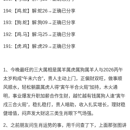
194:【鸡.蛇】解:蛇26→正确已分享
193:【狗.蛇】解:狗09→正确已分享
192:【鸡.马】解:马25→正确已分享
191:【虎.鸡】解:虎29→正确已分享
1、今晚最旺的三大属相是属羊属虎属狗属羊人与2026丙午
太岁构成“午未六合”，贵人主动上门，正偏财双旺，做事顺
风顺水，轻松躺赢属虎人得“寅午半合火局”加持，木火通
明，事业爆发升职加薪合作生财，越忙越有钱属狗人逢“寅午
戌三合火局”，稳扎稳打，贵人暗助，收入扎实增长，理财稳
健增值，闷声发大财这三类生肖眼下气场强。
2、之前朋友问生肖运势的事，用千问查了下，上面那张图讲