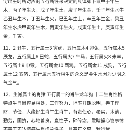
份出生时所对应的五行属性来决定的具体如下鼠甲子年生
木，丙子年生火，戊子年生土，庚子年生金，壬子年生水牛
乙丑年生木，丁丑年生火，已丑年生土，辛丑年生金，癸丑
年生水虎甲寅年生木，丙寅年生火，戊寅年生土，庚寅年生
金，壬寅。
11、2 丑牛，五行属土3 寅虎，五行属木4 卯兔，五行属木5
辰龙，五行属土6 巳蛇，五行属火7 午马，五行属火8 未羊，
五行属土9 申猴，五行属金10 酉鸡，五行属金11 戌狗，五行
属土12 亥猪，五行属水五行相生的含义是金生水因为少阴之
气金气。
12、生肖属土的肖猪 五行属土的肖牛龙羊狗 十二生肖性格
特点生肖鼠容易相处，工作努力，坦率开朗聪明，善于理
财，节俭，人缘好生肖牛生肖牛，有责任心，老实，木讷，
勤劳，固执，心地善良，直性子，碎碎念，爱瞎操心管事情
不善于表达情感生肖虎急性子，具有正义感，我行我。