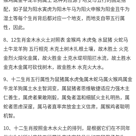
猴鸡属金牛龙羊狗属土 这种对应源于地支与五行的固定搭
配，如子鼠为阳水寅虎为阳木午马为阳火申猴为阳金丑牛为
湿土等每个生肖背后都对应一个地支，而地支自带五行属
性，因此。
8、12生肖金木水火土对照表 金猴鸡 木虎兔 水鼠猪 火蛇马
土牛龙羊狗 五行相克 木克土树木扎根土壤，故木胜土 火克
金烈火熔化金属，故火胜金 土克水堤坝阻拦水流，故土胜水
金克木金属可砍伐树木，故金胜木 水克火大水。
9、十二生肖五行属性为鼠猪属水虎兔属木蛇马属火猴鸡属金
牛龙羊狗属土水主智润变，属鼠猪者思维敏捷适应力强木主
仁善生，属虎者果敢刚毅，属兔者温和细腻火主礼明热，属
蛇者思虑深邃，属马者直率奔放金主义信肃，属猴鸡者聪明
机智。
10、十二生肖按照金木水火土的排列，是根据它们在不同年