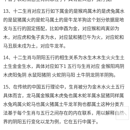
13、十二生肖对应五行如下属金的是猴鸡属木的是虎兔属水
的是鼠猪属火的是蛇马属土的是牛龙羊狗这个划分依据是地
支与五行的固定搭配，比如申酉为金，对应猴和鸡寅卯为
木，对应虎和兔子亥为水，对应鼠和猪巳午为火，对应蛇和
马丑辰未戌为土，对应牛龙羊。
14、十二生肖与阴阳五行的相生关系为水生木木生火火生土
土生金金生水，具体对应如下1 五行与生肖对应 金猴阳鸡阴
木虎阳兔阴 水鼠阳猪阴 火蛇阴马阳 土牛阴龙阴羊阴狗。
15、在传统的中国五行理论中，生肖被分为金木水火土五行
具体而言，龙马属金猴属木虎兔也属木蛇羊属水鼠猪同样属
水兔鸡属火蛇马也属火猪属土牛龙羊狗也都属土这种分类方
法基于每个生肖与五行之间存在的内在联系，用以解释自然
界的阴阳五行变化以龙为例，它在五行中属于。