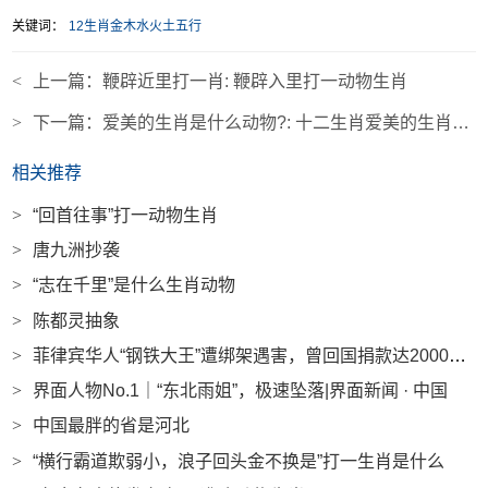
关键词：
12生肖金木水火土五行
<
上一篇：
鞭辟近里打一肖: 鞭辟入里打一动物生肖
>
下一篇：
爱美的生肖是什么动物?: 十二生肖爱美的生肖是哪一个
相关推荐
>
“回首往事”打一动物生肖
>
唐九洲抄袭
>
“志在千里”是什么生肖动物
>
陈都灵抽象
>
菲律宾华人“钢铁大王”遭绑架遇害，曾回国捐款达2000多万|界面新闻 · 中国
>
界面人物No.1｜“东北雨姐”，极速坠落|界面新闻 · 中国
>
中国最胖的省是河北
>
“横行霸道欺弱小，浪子回头金不换是”打一生肖是什么