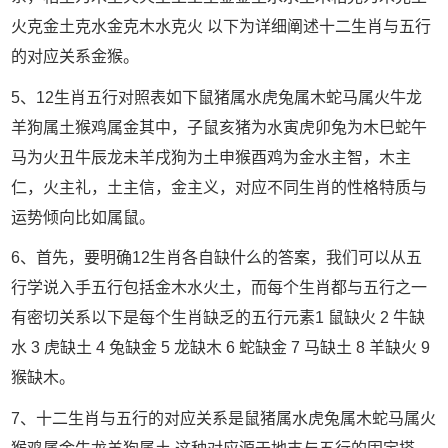
火克金土克水金克木水克火 以下为详细阐述十二生肖与五行
的对应关系金猴。
5、12生肖五行对照表如下鼠猪属水虎兔属木蛇马属火牛龙
羊狗属土猴鸡属金其中，子鼠亥猪为水寅虎卯兔为木巳蛇午
马为火丑牛辰龙未羊戌狗为土申猴酉鸡为金水主智，木主
仁，火主礼，土主信，金主义，对应不同生肖的性格特质与
运势倾向比如属鼠。
6、首先，要明确12生肖各自缺什么的答案，我们可以从五
行学说入手五行包括金木水火土，而每个生肖都与五行之一
有密切关系以下是每个生肖缺乏的五行元素1 鼠缺火 2 牛缺
水 3 虎缺土 4 兔缺金 5 龙缺木 6 蛇缺金 7 马缺土 8 羊缺火 9
猴缺木。
7、十二生肖与五行的对应关系是鼠猪属水虎兔属木蛇马属火