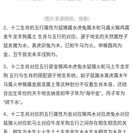
（图片来源网络，侵删）
2、十二生肖的五行属性为鼠猪属水虎兔属木蛇马属火猴鸡属
金牛龙羊狗属土 生肖与五行的对应，源于地支的天然属性子
鼠亥猪为水，寅虎卯兔为木，巳蛇午马为火，申猴酉鸡为
金，丑牛辰龙未羊戌狗为。
3、十二生肖对应五行是金猴鸡木虎兔水鼠猪火蛇马土牛龙羊
狗 五行与生肖的搭配源于地支系统，如子鼠属水寅虎属木午
马属火申猴属金辰龙属土等这种划分不仅看生肖本身，还结
合出生年份的天干地支纳音如甲子年为“海中金”，丙子年为
“涧下水”。
4、十二生肖对应的五行属性为金对应猴鸡木对应虎兔水对应
鼠猪火对应蛇马土对应牛龙羊狗五行之间存在相生相克的关
系，相生为木生火火生土土生金金生水水生木相克为木克土