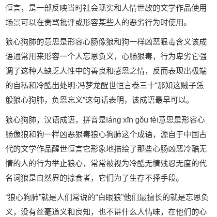
恒言，是一部反映当时社会现实和人情世故的文学作品使用
场景可以在责骂批评或形容某些人的恶劣行为时使用。
狼心狗肺的意思是形容心肠像狼和狗一样凶恶狠毒含义该成
语通常用来形容一个人忘恩负义，心肠狠毒，行为卑劣它强
调了这种人缺乏人性中的善良和感恩之情，反而表现出极端
的自私和冷酷出处明·冯梦龙醒世恒言卷三十“那知这贼子恁
般狼心狗肺，负恩忘义”这句话表明，该成语最早可以。
狼心狗肺，汉语成语，拼音是láng xīn gǒu fèi意思是形容心
肠像狼和狗一样凶恶狠毒狼心狗肺这个成语，源自于中国古
代的文学作品醒世恒言它形象地描绘了那些心肠凶恶冷酷无
情的人的行为举止狼心，常常被视为冷酷无情残忍无度的代
名词狼是自然界的掠食者，它们为了生存不择手段。
“狼心狗肺”就是人们常说的“白眼狼”他们最擅长的就是忘恩负
义，没有丝毫道义和良知，也不讲什么人情味，在他们的心