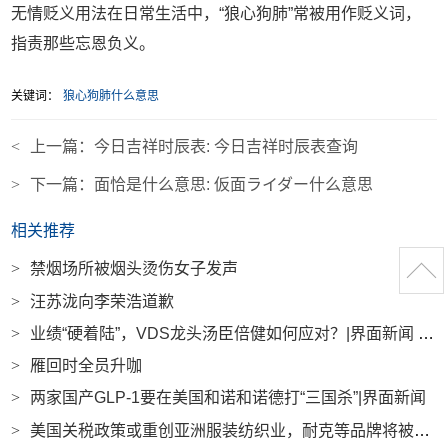
无情贬义用法在日常生活中，“狼心狗肺”常被用作贬义词，
指责那些忘恩负义。
关键词：
狼心狗肺什么意思
<
上一篇：
今日吉祥时辰表: 今日吉祥时辰表查询
>
下一篇：
面恰是什么意思: 仮面ライダー什么意思
相关推荐
>
禁烟场所被烟头烫伤女子发声
>
汪苏泷向李荣浩道歉
>
业绩“硬着陆”，VDS龙头汤臣倍健如何应对？|界面新闻 · 证券
>
雁回时全员升咖
>
两家国产GLP-1要在美国和诺和诺德打“三国杀”|界面新闻
>
美国关税政策或重创亚洲服装纺织业，耐克等品牌将被迫提价|界面新闻