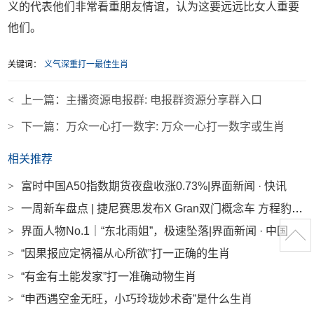
义的代表他们非常看重朋友情谊，认为这要远远比女人重要
他们。
关键词：
义气深重打一最佳生肖
<
上一篇：
主播资源电报群: 电报群资源分享群入口
>
下一篇：
万众一心打一数字: 万众一心打一数字或生肖
相关推荐
>
富时中国A50指数期货夜盘收涨0.73%|界面新闻 · 快讯
>
一周新车盘点 | 捷尼赛思发布X Gran双门概念车 方程豹钛3主打智驾及无人机融合|界面新闻 · 汽车
>
界面人物No.1｜“东北雨姐”，极速坠落|界面新闻 · 中国
>
“因果报应定祸福从心所欲”打一正确的生肖
>
“有金有土能发家”打一准确动物生肖
>
“申西遇空金无旺，小巧玲珑妙术奇”是什么生肖