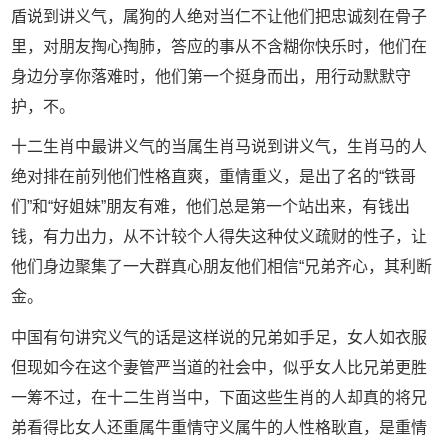
盾说到讲义气，属狗的人绝对当仁不让他们把忠诚刻在骨子
里，对朋友掏心掏肺，答应的事从不含糊你快乐时，他们在
身边分享你落难时，他们第一个挺身而出，用行动默默守
护，不。
十二生肖中最讲义气的当属生肖马说到讲义气，生肖马的人
绝对排在前列他们性格直爽，重情重义，是出了名的“铁哥
们”和“好姐妹”朋友有难，他们总是第一个站出来，有钱出
钱，有力出力，从不计较个人得失这种仗义疏财的性子，让
他们身边聚集了一大群真心朋友他们相信“兄弟齐心，其利断
金。
中国有句讲究义气的话是这样说的兄弟如手足，女人如衣服
但现如今在这个妻管严当道的社会中，似乎女人比兄弟更胜
一筹不过，在十二生肖当中，下面这些生肖的人却真的将兄
弟看得比女人还重属牛重情守义属牛的人性格耿直，是重情